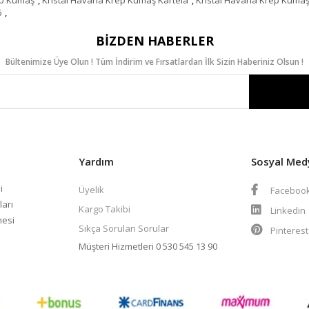
6
,
BIZDEN HABERLER
Bültenimize Üye Olun ! Tüm İndirim ve Fırsatlardan İlk Sizin Haberiniz Olsun !
Yardım
Sosyal Med
i
Üyelik
Faceboo
ları
Kargo Takibi
Linkedin
mesi
Sıkça Sorulan Sorular
Pinteres
Müşteri Hizmetleri
0 530 545 13 90