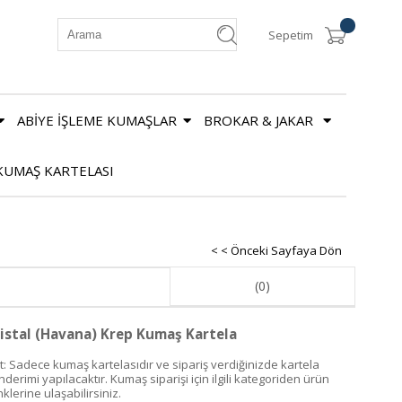
Sepetim
ABİYE İŞLEME KUMAŞLAR
BROKAR & JAKAR
KUMAŞ KARTELASI
< < Önceki Sayfaya Dön
(0)
istal (Havana) Krep Kumaş Kartela
t: Sadece kumaş kartelasıdır ve sipariş verdiğinizde kartela
derimi yapılacaktır. Kumaş siparişi için ilgili kategoriden ürün
klerine ulaşabilirsiniz.