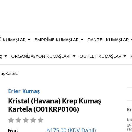
Ü KUMAŞLAR
EMPRİME KUMAŞLAR
DANTEL KUMAŞLAR
R)
ORGANİZASYON KUMAŞLARI
OUTLET KUMAŞLAR
maş Kartela
Erler Kumaş
Kristal (Havana) Krep Kumaş
Kartela
(O01KRP0106)
Kr
No
gön
ren
₺175,00
(KDV Dahil)
Fiyat
: