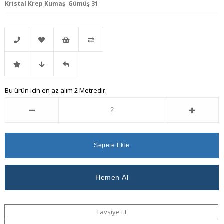
Kristal Krep Kumaş Gümüş 31
Telefonla
Favorilere
İstek
Karşılaştır
İndirimli
Fiyat
Gelince
Bu ürün için en az alım 2 Metredir.
Sipariş
Ekle
Listeme
Ürün
Düşünce
Haber
Ekle
Haber
Ver
Ver
Tavsiye Et