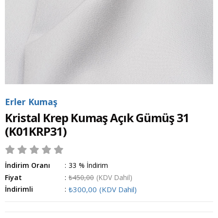
Erler Kumaş
Kristal Krep Kumaş Açık Gümüş 31
(K01KRP31)
İndirim Oranı
:
33
%
İndirim
Fiyat
:
₺450,00
(KDV Dahil)
İndirimli
:
₺300,00
(KDV Dahil)