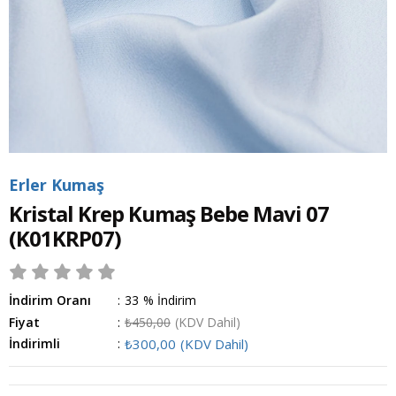
Erler Kumaş
Kristal Krep Kumaş Bebe Mavi 07
(K01KRP07)
İndirim Oranı
:
33
%
İndirim
Fiyat
:
₺450,00
(KDV Dahil)
İndirimli
:
₺300,00
(KDV Dahil)