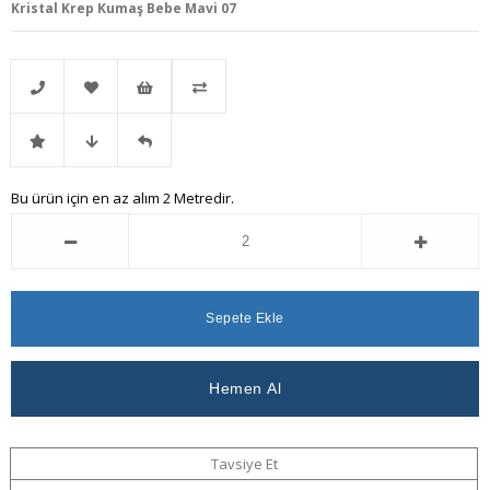
Kristal Krep Kumaş Bebe Mavi 07
Telefonla
Favorilere
İstek
Karşılaştır
İndirimli
Fiyat
Gelince
Bu ürün için en az alım 2 Metredir.
Sipariş
Ekle
Listeme
Ürün
Düşünce
Haber
Ekle
Haber
Ver
Ver
Tavsiye Et