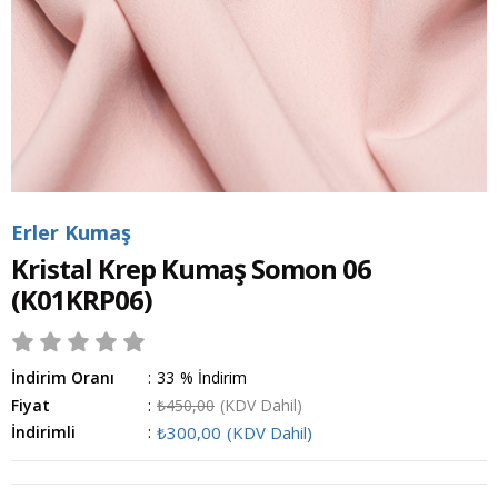
Erler Kumaş
Kristal Krep Kumaş Somon 06
(K01KRP06)
İndirim Oranı
:
33
%
İndirim
Fiyat
:
₺450,00
(KDV Dahil)
İndirimli
:
₺300,00
(KDV Dahil)