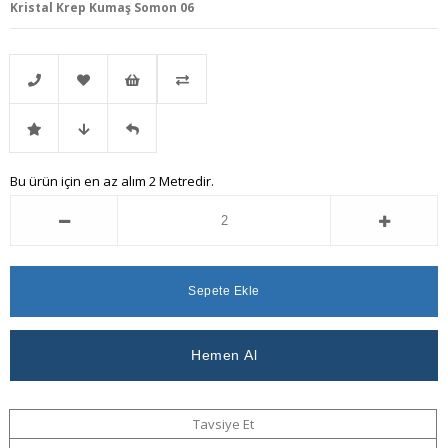
Kristal Krep Kumaş Somon 06
Telefonla
Favorilere
İstek
Karşılaştır
İndirimli
Fiyat
Gelince
Bu ürün için en az alım 2 Metredir.
Sipariş
Ekle
Listeme
Ürün
Düşünce
Haber
Ekle
Haber
Ver
Ver
Tavsiye Et