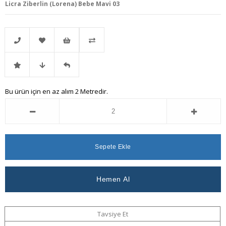
Licra Ziberlin (Lorena) Bebe Mavi 03
Telefonla
Favorilere
İstek
Karşılaştır
İndirimli
Fiyat
Gelince
Bu ürün için en az alım 2 Metredir.
Sipariş
Ekle
Listeme
Ürün
Düşünce
Haber
Ekle
Haber
Ver
Ver
Tavsiye Et