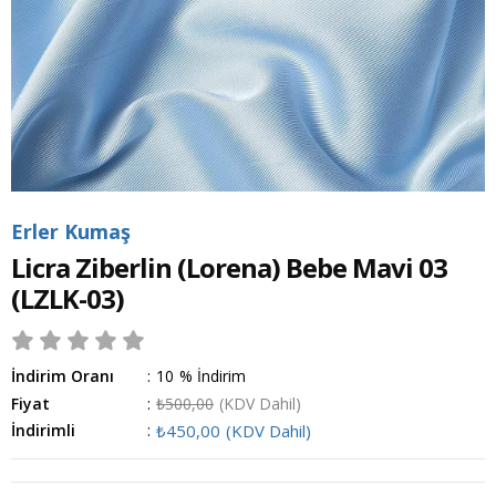
Erler Kumaş
Licra Ziberlin (Lorena) Bebe Mavi 03
(LZLK-03)
İndirim Oranı
:
10
%
İndirim
Fiyat
:
₺500,00
(KDV Dahil)
İndirimli
:
₺450,00
(KDV Dahil)