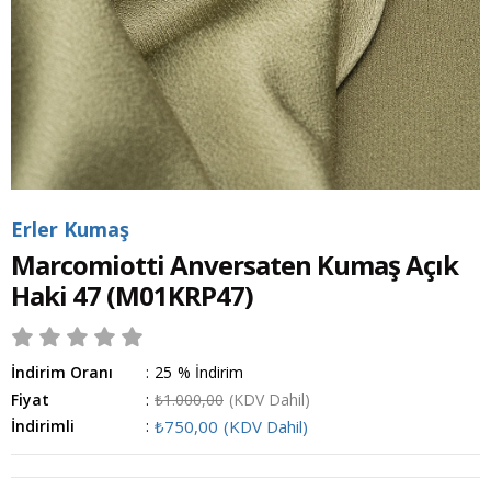
Erler Kumaş
Marcomiotti Anversaten Kumaş Açık
Haki 47
(M01KRP47)
İndirim Oranı
:
25
%
İndirim
Fiyat
:
₺1.000,00
(KDV Dahil)
İndirimli
:
₺750,00
(KDV Dahil)