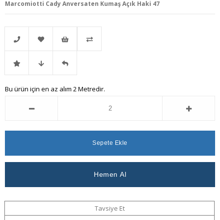
Marcomiotti Cady Anversaten Kumaş Açık Haki 47
Telefonla
Favorilere
İstek
Karşılaştır
İndirimli
Fiyat
Gelince
Bu ürün için en az alım 2 Metredir.
Sipariş
Ekle
Listeme
Ürün
Düşünce
Haber
Ekle
Haber
Ver
Ver
Tavsiye Et