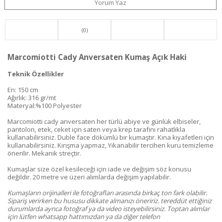
Yorum Yaz
(0)
Marcomiotti Cady Anversaten Kumaş Açık Haki
Teknik Özellikler
En: 150 cm
Ağırlık: 316 gr/mt
Materyal:%100 Polyester
Marcomiotti cady anversaten her türlü abiye ve günlük elbiseler,
pantolon, etek, ceket için saten veya krep tarafını rahatlıkla
kullanabilirsiniz. Duble face dökümlü bir kumaştır. Kına kıyafetleri için
kullanabilirsiniz. Kırışma yapmaz, Yıkanabilir tercihen kuru temizleme
önerilir. Mekanik streçtir.
Kumaşlar size özel kesileceği için iade ve değişim söz konusu
değildir. 20 metre ve üzeri alımlarda değişim yapılabilir.
Kumaşların orijinalleri ile fotoğrafları arasında birkaç ton fark olabilir.
Sipariş verirken bu hususu dikkate almanızı öneririz. tereddüt ettiğiniz
durumlarda ayrıca fotoğraf ya da video isteyebilirsiniz. Toptan alımlar
için lütfen whatsapp hattımızdan ya da diğer telefon