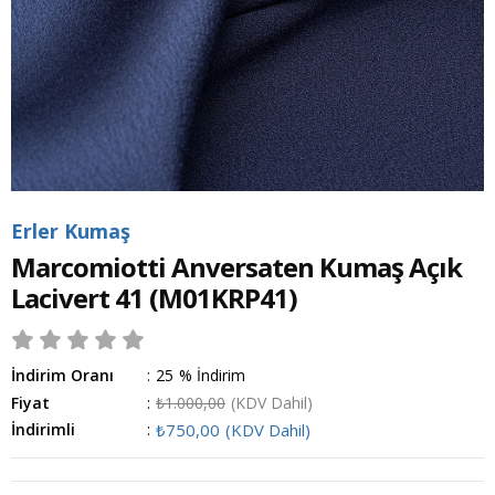
Erler Kumaş
Marcomiotti Anversaten Kumaş Açık
Lacivert 41
(M01KRP41)
İndirim Oranı
:
25
%
İndirim
Fiyat
:
₺1.000,00
(KDV Dahil)
İndirimli
:
₺750,00
(KDV Dahil)