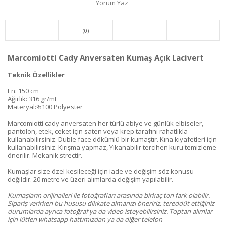
Yorum Yaz
(0)
Marcomiotti Cady Anversaten Kumaş Açık Lacivert
Teknik Özellikler
En: 150 cm
Ağırlık: 316 gr/mt
Materyal:%100 Polyester
Marcomiotti cady anversaten her türlü abiye ve günlük elbiseler,
pantolon, etek, ceket için saten veya krep tarafını rahatlıkla
kullanabilirsiniz. Duble face dökümlü bir kumaştır. Kına kıyafetleri için
kullanabilirsiniz. Kırışma yapmaz, Yıkanabilir tercihen kuru temizleme
önerilir. Mekanik streçtir.
Kumaşlar size özel kesileceği için iade ve değişim söz konusu
değildir. 20 metre ve üzeri alımlarda değişim yapılabilir.
Kumaşların orijinalleri ile fotoğrafları arasında birkaç ton fark olabilir.
Sipariş verirken bu hususu dikkate almanızı öneririz. tereddüt ettiğiniz
durumlarda ayrıca fotoğraf ya da video isteyebilirsiniz. Toptan alımlar
için lütfen whatsapp hattımızdan ya da diğer telefon