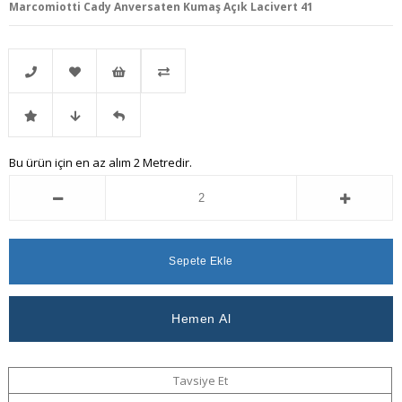
Marcomiotti Cady Anversaten Kumaş Açık Lacivert 41
Telefonla
Favorilere
İstek
Karşılaştır
İndirimli
Fiyat
Gelince
Bu ürün için en az alım 2 Metredir.
Sipariş
Ekle
Listeme
Ürün
Düşünce
Haber
Ekle
Haber
Ver
Ver
Tavsiye Et