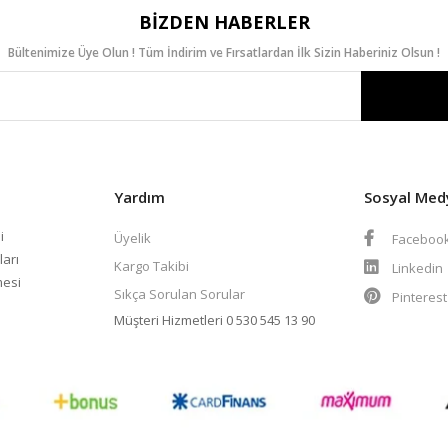
BIZDEN HABERLER
Bültenimize Üye Olun ! Tüm İndirim ve Fırsatlardan İlk Sizin Haberiniz Olsun !
Yardım
Sosyal Med
i
Üyelik
Faceboo
ları
Kargo Takibi
Linkedin
mesi
Sıkça Sorulan Sorular
Pinteres
Müşteri Hizmetleri
0 530 545 13 90