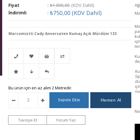
Fiyat
:
₺1.000,00
(KDV Dahil)
Ağı
₺750,00
(KDV Dahil)
İndirimli
:
Ma
Ma
pa
Marcomiotti Cady Anversaten Kumaş Açık Mürdüm 133
ku
içi
te
Ku
değ
Kum
Telefonla
Favorilere
İstek
Karşılaştır
Sip
dur
iç
İndirimli
Fiyat
Gelince
Bu ürün için en az alım 2 Metredir.
Sipariş
Ekle
Listeme
num
Ürün
Düşünce
Haber
Ekle
Not
Haber
Ver
Tavsiye Et
Yorum Yaz
Ver