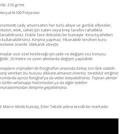
rlık: 316 gr/mt
teryal:%100 Polyester
rcomiotti cady anversaten her türlü abiye ve günlük elbiseler,
ntolon, etek, ceket için saten veya krep tarafını rahatlıkla
llanabilirsiniz. Duble face dökümlü bir kumaştır. Kına kıyafetleri
n kullanabilirsiniz. Kırışma yapmaz, Yıkanabilir tercihen kuru
mizleme önerilir. Mekanik streçtir.
maşlar size özel kesileceği için iade ve değişim söz konusu
ildir. 20 metre ve üzeri alımlarda değişim yapılabilir.
aşların orijinalleri ile fotoğrafları arasında birkaç ton fark olabilir.
ariş verirken bu hususu dikkate almanızı öneririz. tereddüt ettiğiniz
umlarda ayrıca fotoğraf ya da video isteyebilirsiniz. Toptan alımlar
in lütfen whatsapp hattımızdan ya da diğer telefon
aralarımızdan iletişime geçebilirsiniz.
: Marco Miotti kumaşı, Erler Tekstil adına tescilli bir markadır.