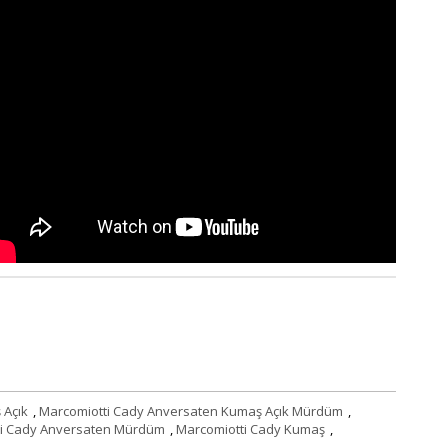
 Açık
,
Marcomiotti Cady Anversaten Kumaş Açık Mürdüm
,
ti Cady Anversaten Mürdüm
,
Marcomiotti Cady Kumaş
,