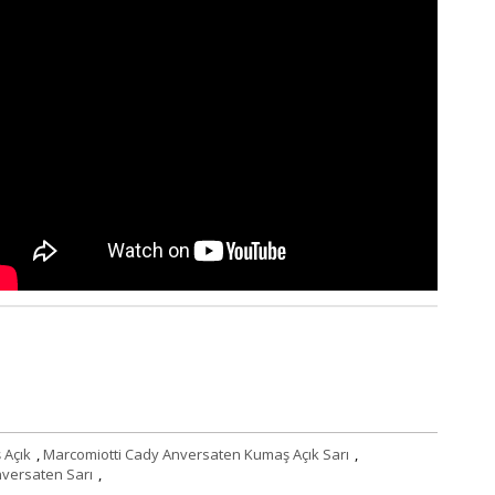
 Açık
,
Marcomiotti Cady Anversaten Kumaş Açık Sarı
,
nversaten Sarı
,