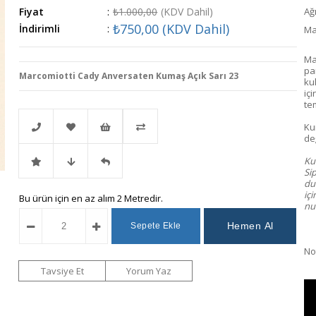
Fiyat
:
₺1.000,00
(KDV Dahil)
Ağı
₺750,00
(KDV Dahil)
İndirimli
:
Ma
Ma
pa
Marcomiotti Cady Anversaten Kumaş Açık Sarı 23
ku
içi
te
Ku
değ
Kum
Telefonla
Favorilere
İstek
Karşılaştır
Sip
dur
iç
İndirimli
Fiyat
Gelince
Bu ürün için en az alım 2 Metredir.
Sipariş
Ekle
Listeme
num
Ürün
Düşünce
Haber
Ekle
Not
Haber
Ver
Tavsiye Et
Yorum Yaz
Ver