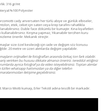
rlık: 316 gr/mt
teryal:%100 Polyester
rcomiotti cady anversaten her türlü abiye ve günlük elbiseler,
ntolon, etek, ceket için saten veya krep tarafını rahatlıkla
llanabilirsiniz. Duble face dökümlü bir kumaştır. Kına kıyafetleri
n kullanabilirsiniz. Kırışma yapmaz, Yıkanabilir tercihen kuru
mizleme önerilir. Mekanik streçtir.
maşlar size özel kesileceği için iade ve değişim söz konusu
ildir. 20 metre ve üzeri alımlarda değişim yapılabilir.
aşların orijinalleri ile fotoğrafları arasında birkaç ton fark olabilir.
ariş verirken bu hususu dikkate almanızı öneririz. tereddüt ettiğiniz
umlarda ayrıca fotoğraf ya da video isteyebilirsiniz. Toptan alımlar
in lütfen whatsapp hattımızdan ya da diğer telefon
aralarımızdan iletişime geçebilirsiniz.
: Marco Miotti kumaşı, Erler Tekstil adına tescilli bir markadır.