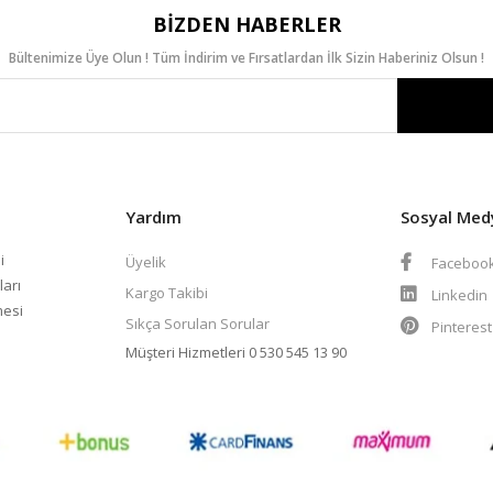
BIZDEN HABERLER
Bültenimize Üye Olun ! Tüm İndirim ve Fırsatlardan İlk Sizin Haberiniz Olsun !
Yardım
Sosyal Med
i
Üyelik
Faceboo
ları
Kargo Takibi
Linkedin
mesi
Sıkça Sorulan Sorular
Pinteres
Müşteri Hizmetleri
0 530 545 13 90