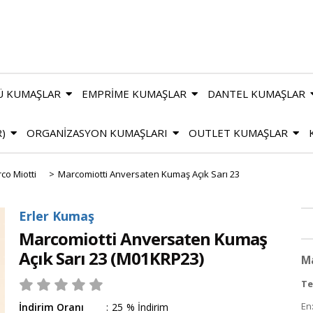
Ü KUMAŞLAR
EMPRİME KUMAŞLAR
DANTEL KUMAŞLAR
R)
ORGANİZASYON KUMAŞLARI
OUTLET KUMAŞLAR
co Miotti
>
Marcomiotti Anversaten Kumaş Açık Sarı 23
Erler Kumaş
Marcomiotti Anversaten Kumaş
Açık Sarı 23
(M01KRP23)
Ma
Te
En
İndirim Oranı
:
25
%
İndirim