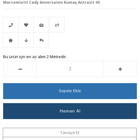
Marcomiotti Cady Anversaten Kumaş Antrasit 43
Telefonla
Favorilere
İstek
Karşılaştır
İndirimli
Fiyat
Gelince
Bu ürün için en az alım 2 Metredir.
Sipariş
Ekle
Listeme
Ürün
Düşünce
Haber
Ekle
Haber
Ver
Ver
Tavsiye Et