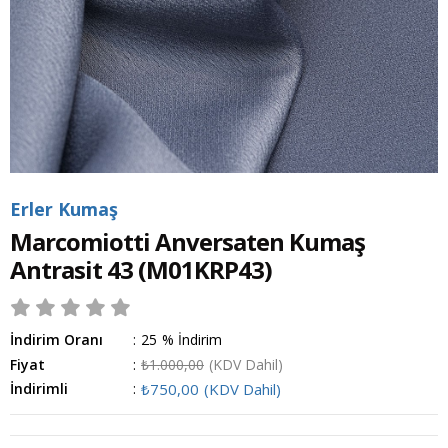
Erler Kumaş
Marcomiotti Anversaten Kumaş
Antrasit 43
(M01KRP43)
İndirim Oranı
:
25
%
İndirim
Fiyat
:
₺1.000,00
(KDV Dahil)
İndirimli
:
₺750,00
(KDV Dahil)