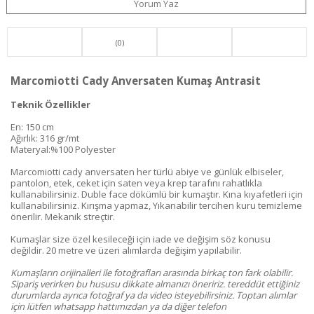
Yorum Yaz
(0)
Marcomiotti Cady Anversaten Kumaş Antrasit
Teknik Özellikler
En: 150 cm
Ağırlık: 316 gr/mt
Materyal:%100 Polyester
Marcomiotti cady anversaten her türlü abiye ve günlük elbiseler,
pantolon, etek, ceket için saten veya krep tarafını rahatlıkla
kullanabilirsiniz. Duble face dökümlü bir kumaştır. Kına kıyafetleri için
kullanabilirsiniz. Kırışma yapmaz, Yıkanabilir tercihen kuru temizleme
önerilir. Mekanik streçtir.
Kumaşlar size özel kesileceği için iade ve değişim söz konusu
değildir. 20 metre ve üzeri alımlarda değişim yapılabilir.
Kumaşların orijinalleri ile fotoğrafları arasında birkaç ton fark olabilir.
Sipariş verirken bu hususu dikkate almanızı öneririz. tereddüt ettiğiniz
durumlarda ayrıca fotoğraf ya da video isteyebilirsiniz. Toptan alımlar
için lütfen whatsapp hattımızdan ya da diğer telefon