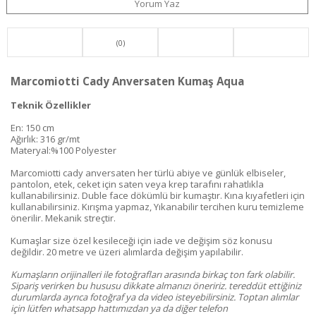
Yorum Yaz
(0)
Marcomiotti Cady Anversaten Kumaş Aqua
Teknik Özellikler
En: 150 cm
Ağırlık: 316 gr/mt
Materyal:%100 Polyester
Marcomiotti cady anversaten her türlü abiye ve günlük elbiseler,
pantolon, etek, ceket için saten veya krep tarafını rahatlıkla
kullanabilirsiniz. Duble face dökümlü bir kumaştır. Kına kıyafetleri için
kullanabilirsiniz. Kırışma yapmaz, Yıkanabilir tercihen kuru temizleme
önerilir. Mekanik streçtir.
Kumaşlar size özel kesileceği için iade ve değişim söz konusu
değildir. 20 metre ve üzeri alımlarda değişim yapılabilir.
Kumaşların orijinalleri ile fotoğrafları arasında birkaç ton fark olabilir.
Sipariş verirken bu hususu dikkate almanızı öneririz. tereddüt ettiğiniz
durumlarda ayrıca fotoğraf ya da video isteyebilirsiniz. Toptan alımlar
için lütfen whatsapp hattımızdan ya da diğer telefon