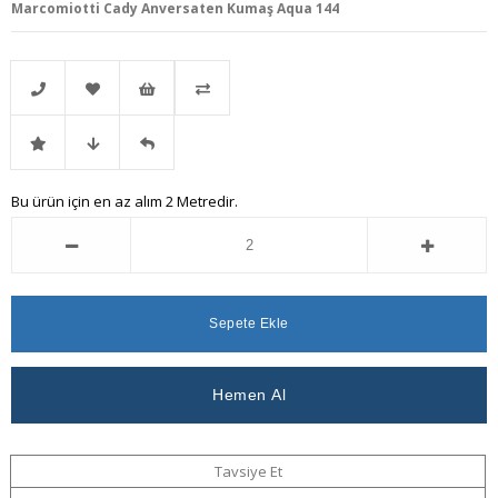
Marcomiotti Cady Anversaten Kumaş Aqua 144
Telefonla
Favorilere
İstek
Karşılaştır
İndirimli
Fiyat
Gelince
Bu ürün için en az alım 2 Metredir.
Sipariş
Ekle
Listeme
Ürün
Düşünce
Haber
Ekle
Haber
Ver
Ver
Tavsiye Et