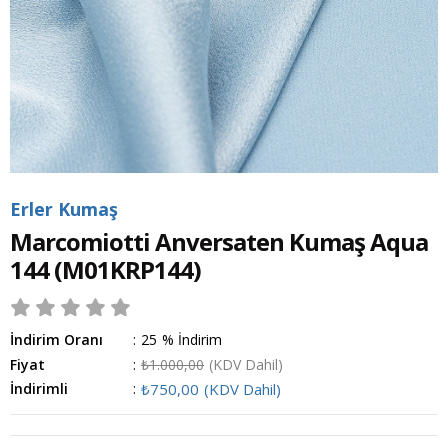
Erler Kumaş
Marcomiotti Anversaten Kumaş Aqua
144
(M01KRP144)
İndirim Oranı
:
25
%
İndirim
Fiyat
:
₺1.000,00
(KDV Dahil)
İndirimli
:
₺750,00
(KDV Dahil)