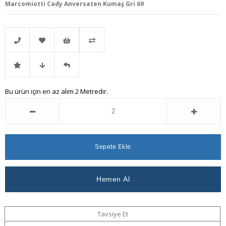
Marcomiotti Cady Anversaten Kumaş Gri 69
Telefonla
Favorilere
İstek
Karşılaştır
İndirimli
Fiyat
Gelince
Bu ürün için en az alım 2 Metredir.
Sipariş
Ekle
Listeme
Ürün
Düşünce
Haber
Ekle
Haber
Ver
Ver
Tavsiye Et