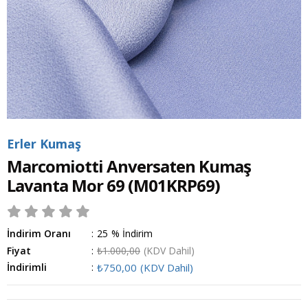
Erler Kumaş
Marcomiotti Anversaten Kumaş
Lavanta Mor 69
(M01KRP69)
İndirim Oranı
:
25
%
İndirim
Fiyat
:
₺1.000,00
(KDV Dahil)
İndirimli
:
₺750,00
(KDV Dahil)