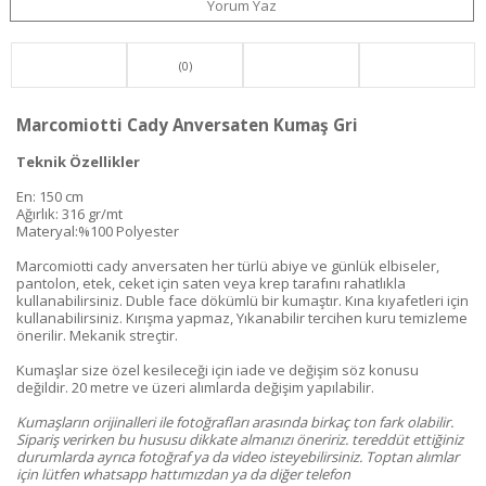
Yorum Yaz
(0)
Marcomiotti Cady Anversaten Kumaş Gri
Teknik Özellikler
En: 150 cm
Ağırlık: 316 gr/mt
Materyal:%100 Polyester
Marcomiotti cady anversaten her türlü abiye ve günlük elbiseler,
pantolon, etek, ceket için saten veya krep tarafını rahatlıkla
kullanabilirsiniz. Duble face dökümlü bir kumaştır. Kına kıyafetleri için
kullanabilirsiniz. Kırışma yapmaz, Yıkanabilir tercihen kuru temizleme
önerilir. Mekanik streçtir.
Kumaşlar size özel kesileceği için iade ve değişim söz konusu
değildir. 20 metre ve üzeri alımlarda değişim yapılabilir.
Kumaşların orijinalleri ile fotoğrafları arasında birkaç ton fark olabilir.
Sipariş verirken bu hususu dikkate almanızı öneririz. tereddüt ettiğiniz
durumlarda ayrıca fotoğraf ya da video isteyebilirsiniz. Toptan alımlar
için lütfen whatsapp hattımızdan ya da diğer telefon