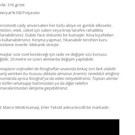
rlık: 316 gr/mt
teryal:%100 Polyester
rcomiotti cady anversaten her türlü abiye ve günlük elbiseler,
ntolon, etek, ceket için saten veya krep tarafını rahatlıkla
llanabilirsiniz. Duble face dökümlü bir kumaştır. Kına kıyafetleri
n kullanabilirsiniz. Kırışma yapmaz, Yıkanabilir tercihen kuru
mizleme önerilir. Mekanik streçtir.
maşlar size özel kesileceği için iade ve değişim söz konusu
ildir. 20 metre ve üzeri alımlarda değişim yapılabilir.
aşların orijinalleri ile fotoğrafları arasında birkaç ton fark olabilir.
ariş verirken bu hususu dikkate almanızı öneririz. tereddüt ettiğiniz
umlarda ayrıca fotoğraf ya da video isteyebilirsiniz. Toptan alımlar
in lütfen whatsapp hattımızdan ya da diğer telefon
aralarımızdan iletişime geçebilirsiniz.
: Marco Miotti kumaşı, Erler Tekstil adına tescilli bir markadır.