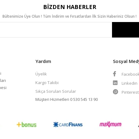
BIZDEN HABERLER
Bültenimize Üye Olun ! Tüm İndirim ve Fırsatlardan İlk Sizin Haberiniz Olsun !
Yardım
Sosyal Med
i
Üyelik
Faceboo
ları
Kargo Takibi
Linkedin
mesi
Sıkça Sorulan Sorular
Pinteres
Müşteri Hizmetleri
0 530 545 13 90