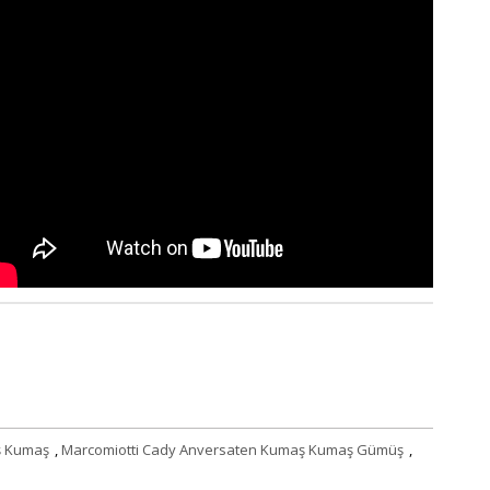
ş Kumaş
,
Marcomiotti Cady Anversaten Kumaş Kumaş Gümüş
,