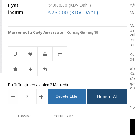
Fiyat
:
₺1.000,00
(KDV Dahil)
Ağı
₺750,00
(KDV Dahil)
İndirimli
:
Ma
Ma
pa
Marcomiotti Cady Anversaten Kumaş Gümüş 19
ku
içi
te
Ku
değ
Kum
Telefonla
Favorilere
İstek
Karşılaştır
Sip
dur
iç
İndirimli
Fiyat
Gelince
Bu ürün için en az alım 2 Metredir.
Sipariş
Ekle
Listeme
num
Ürün
Düşünce
Haber
Ekle
Not
Haber
Ver
Tavsiye Et
Yorum Yaz
Ver