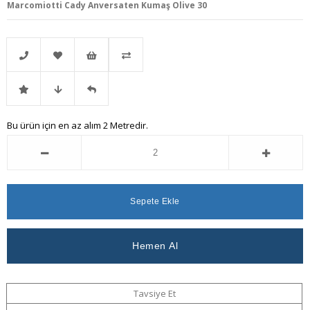
Marcomiotti Cady Anversaten Kumaş Olive 30
Telefonla
Favorilere
İstek
Karşılaştır
İndirimli
Fiyat
Gelince
Bu ürün için en az alım 2 Metredir.
Sipariş
Ekle
Listeme
Ürün
Düşünce
Haber
Ekle
Haber
Ver
Ver
Tavsiye Et