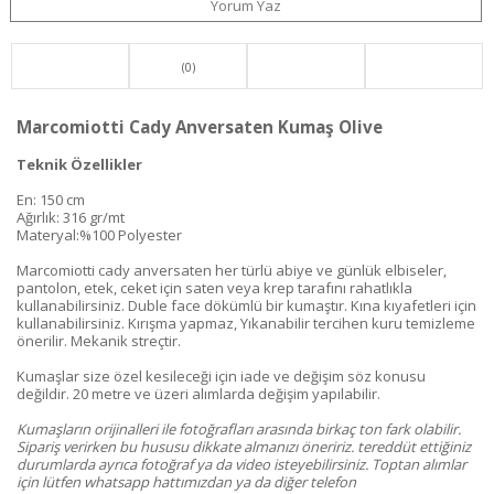
Yorum Yaz
(0)
Marcomiotti Cady Anversaten Kumaş Olive
Teknik Özellikler
En: 150 cm
Ağırlık: 316 gr/mt
Materyal:%100 Polyester
Marcomiotti cady anversaten her türlü abiye ve günlük elbiseler,
pantolon, etek, ceket için saten veya krep tarafını rahatlıkla
kullanabilirsiniz. Duble face dökümlü bir kumaştır. Kına kıyafetleri için
kullanabilirsiniz. Kırışma yapmaz, Yıkanabilir tercihen kuru temizleme
önerilir. Mekanik streçtir.
Kumaşlar size özel kesileceği için iade ve değişim söz konusu
değildir. 20 metre ve üzeri alımlarda değişim yapılabilir.
Kumaşların orijinalleri ile fotoğrafları arasında birkaç ton fark olabilir.
Sipariş verirken bu hususu dikkate almanızı öneririz. tereddüt ettiğiniz
durumlarda ayrıca fotoğraf ya da video isteyebilirsiniz. Toptan alımlar
için lütfen whatsapp hattımızdan ya da diğer telefon