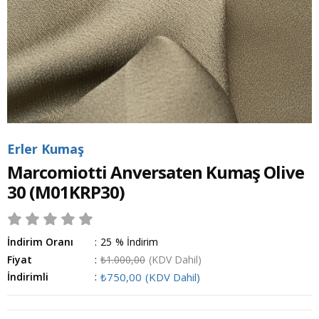
Erler Kumaş
Marcomiotti Anversaten Kumaş Olive
30
(M01KRP30)
İndirim Oranı
:
25
%
İndirim
Fiyat
:
₺1.000,00
(KDV Dahil)
İndirimli
:
₺750,00
(KDV Dahil)