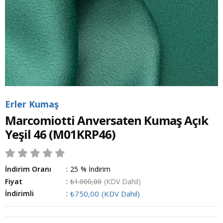
Erler Kumaş
Marcomiotti Anversaten Kumaş Açık
Yeşil 46
(M01KRP46)
İndirim Oranı
:
25
%
İndirim
Fiyat
:
₺1.000,00
(KDV Dahil)
İndirimli
:
₺750,00
(KDV Dahil)