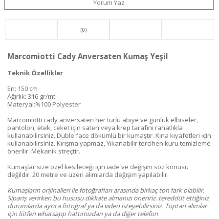
Yorum Yaz
(0)
Marcomiotti Cady Anversaten Kumaş Yeşil
Teknik Özellikler
En: 150 cm
Ağırlık: 316 gr/mt
Materyal:%100 Polyester
Marcomiotti cady anversaten her türlü abiye ve günlük elbiseler,
pantolon, etek, ceket için saten veya krep tarafını rahatlıkla
kullanabilirsiniz. Duble face dökümlü bir kumaştır. Kına kıyafetleri için
kullanabilirsiniz. Kırışma yapmaz, Yıkanabilir tercihen kuru temizleme
önerilir. Mekanik streçtir.
Kumaşlar size özel kesileceği için iade ve değişim söz konusu
değildir. 20 metre ve üzeri alımlarda değişim yapılabilir.
Kumaşların orijinalleri ile fotoğrafları arasında birkaç ton fark olabilir.
Sipariş verirken bu hususu dikkate almanızı öneririz. tereddüt ettiğiniz
durumlarda ayrıca fotoğraf ya da video isteyebilirsiniz. Toptan alımlar
için lütfen whatsapp hattımızdan ya da diğer telefon