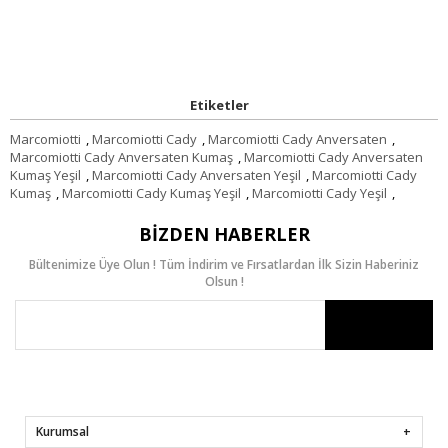
Etiketler
Marcomiotti
,
Marcomiotti Cady
,
Marcomiotti Cady Anversaten
,
Marcomiotti Cady Anversaten Kumaş
,
Marcomiotti Cady Anversaten
Kumaş Yeşil
,
Marcomiotti Cady Anversaten Yeşil
,
Marcomiotti Cady
Kumaş
,
Marcomiotti Cady Kumaş Yeşil
,
Marcomiotti Cady Yeşil
,
BIZDEN HABERLER
Bültenimize Üye Olun ! Tüm İndirim ve Fırsatlardan İlk Sizin Haberiniz
Olsun !
Kurumsal