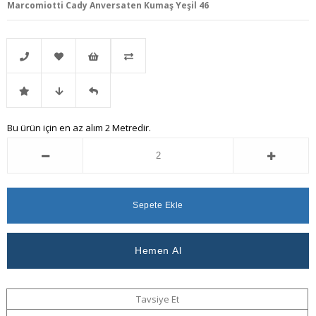
Marcomiotti Cady Anversaten Kumaş Yeşil 46
Telefonla
Favorilere
İstek
Karşılaştır
İndirimli
Fiyat
Gelince
Bu ürün için en az alım 2 Metredir.
Sipariş
Ekle
Listeme
Ürün
Düşünce
Haber
Ekle
Haber
Ver
Ver
Tavsiye Et