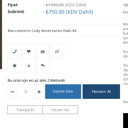
Fiyat
:
₺1.000,00
(KDV Dahil)
Ağı
₺750,00
(KDV Dahil)
İndirimli
:
Ma
Ma
pa
Marcomiotti Cady Anversaten Haki 64
ku
içi
te
Ku
değ
Kum
Telefonla
Favorilere
İstek
Karşılaştır
Sip
dur
iç
İndirimli
Fiyat
Gelince
Bu ürün için en az alım 2 Metredir.
Sipariş
Ekle
Listeme
num
Ürün
Düşünce
Haber
Ekle
Not
Haber
Ver
Tavsiye Et
Yorum Yaz
Ver