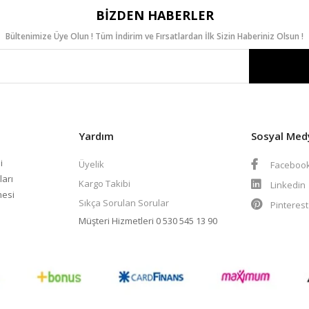
BIZDEN HABERLER
Bültenimize Üye Olun ! Tüm İndirim ve Fırsatlardan İlk Sizin Haberiniz Olsun !
Yardım
Sosyal Med
i
Üyelik
Faceboo
ları
Kargo Takibi
Linkedin
mesi
Sıkça Sorulan Sorular
Pinteres
Müşteri Hizmetleri
0 530 545 13 90