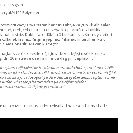
rlık: 316 gr/mt
teryal:%100 Polyester
rcomiotti cady anversaten her türlü abiye ve günlük elbiseler,
ntolon, etek, ceket için saten veya krep tarafını rahatlıkla
llanabilirsiniz. Duble face dökümlü bir kumaştır. Kına kıyafetleri
n kullanabilirsiniz. Kırışma yapmaz, Yıkanabilir tercihen kuru
mizleme önerilir. Mekanik streçtir.
maşlar size özel kesileceği için iade ve değişim söz konusu
ildir. 20 metre ve üzeri alımlarda değişim yapılabilir.
aşların orijinalleri ile fotoğrafları arasında birkaç ton fark olabilir.
ariş verirken bu hususu dikkate almanızı öneririz. tereddüt ettiğiniz
umlarda ayrıca fotoğraf ya da video isteyebilirsiniz. Toptan alımlar
in lütfen whatsapp hattımızdan ya da diğer telefon
aralarımızdan iletişime geçebilirsiniz.
: Marco Miotti kumaşı, Erler Tekstil adına tescilli bir markadır.