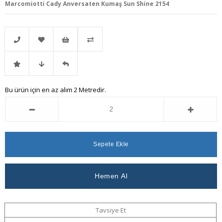
Marcomiotti Cady Anversaten Kumaş Sun Shine 2154
Telefonla
Favorilere
İstek
Karşılaştır
İndirimli
Fiyat
Gelince
Bu ürün için en az alım 2 Metredir.
Sipariş
Ekle
Listeme
Ürün
Düşünce
Haber
Ekle
Haber
Ver
Ver
Tavsiye Et