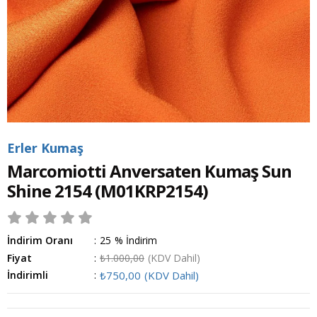
Erler Kumaş
Marcomiotti Anversaten Kumaş Sun
Shine 2154
(M01KRP2154)
İndirim Oranı
:
25
%
İndirim
Fiyat
:
₺1.000,00
(KDV Dahil)
İndirimli
:
₺750,00
(KDV Dahil)