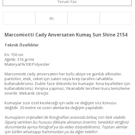
Yorum Yaz
(0)
Marcomiotti Cady Anversaten Kumaş Sun Shine 2154
Teknik Özellikler
En: 150 cm
Ağırlık: 316 gr/mt
Materyal:%100 Polyester
Marcomiotti cady anversaten her türlü abiye ve günlük elbiseler,
pantolon, etek, ceket için saten veya krep tarafını rahatlıkla
kullanabilirsiniz. Duble face dökümlü bir kumaştır. Kına kıyafetleri için
kullanabilirsiniz. Kırışma yapmaz, Yıkanabilir tercihen kuru temizleme
önerilir. Mekanik streçtir.
Kumaşlar size özel kesileceği için iade ve değişim söz konusu
değildir. 20 metre ve üzeri alımlarda değişim yapılabilir.
Kumaşların orijinalleri ile fotoğrafları arasında birkaç ton fark olabilir.
Sipariş verirken bu hususu dikkate almanızı öneririz. tereddüt ettiğiniz
durumlarda ayrıca fotoğraf ya da video isteyebilirsiniz. Toptan alımlar
için lütfen whatsapp hattımızdan ya da diğer telefon