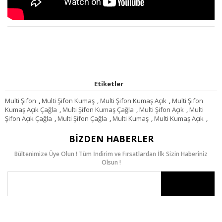
Etiketler
Multi Şifon
,
Multi Şifon Kumaş
,
Multi Şifon Kumaş Açık
,
Multi Şifon
Kumaş Açık Çağla
,
Multi Şifon Kumaş Çağla
,
Multi Şifon Açık
,
Multi
Şifon Açık Çağla
,
Multi Şifon Çağla
,
Multi Kumaş
,
Multi Kumaş Açık
,
BIZDEN HABERLER
Bültenimize Üye Olun ! Tüm İndirim ve Fırsatlardan İlk Sizin Haberiniz
Olsun !