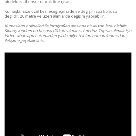
bir dekoratif unsur olarak öne çıkar.
Kumaşlar size özel kesileceği için iade ve değişim söz konusu
değildir. 20 metre ve üzeri alımlarda değişim yapılabilir.
Kumaşların orijinalleri ile fotoğrafları arasında bir-iki ton farkı olabilir.
Sipariş verirken bu hususu dikkate almanızı öneririz. Toptan alımlar için
lütfen whatsapp hattımızdan ya da diğer telefon numaralarımızdan
iletişime geçebilirsiniz.