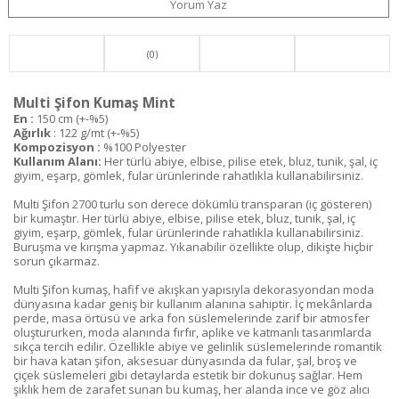
Yorum Yaz
(0)
Multi Şifon Kumaş Mint
En :
150 cm (+-%5)
Ağırlık
: 122 g/mt (+-%5)
Kompozisyon :
%100 Polyester
Kullanım Alanı:
Her türlü abiye, elbise, pilise etek, bluz, tunik, şal, iç
giyim, eşarp, gömlek, fular ürünlerinde rahatlıkla kullanabilirsiniz.
Multi Şifon 2700 turlu son derece dökümlü transparan (iç gösteren)
bir kumaştır. Her türlü abiye, elbise, pilise etek, bluz, tunik, şal, iç
giyim, eşarp, gömlek, fular ürünlerinde rahatlıkla kullanabilirsiniz.
Buruşma ve kırışma yapmaz. Yıkanabilir özellikte olup, dikişte hiçbir
sorun çıkarmaz.
Multi Şifon kumaş, hafif ve akışkan yapısıyla dekorasyondan moda
dünyasına kadar geniş bir kullanım alanına sahiptir. İç mekânlarda
perde, masa örtüsü ve arka fon süslemelerinde zarif bir atmosfer
oluştururken, moda alanında fırfır, aplike ve katmanlı tasarımlarda
sıkça tercih edilir. Özellikle abiye ve gelinlik süslemelerinde romantik
bir hava katan şifon, aksesuar dünyasında da fular, şal, broş ve
çiçek süslemeleri gibi detaylarda estetik bir dokunuş sağlar. Hem
şıklık hem de zarafet sunan bu kumaş, her alanda ince ve göz alıcı