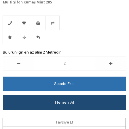
Multi Şifon Kumaş Mint 285
Telefonla
Favorilere
İstek
Karşılaştır
İndirimli
Fiyat
Gelince
Bu ürün için en az alım 2 Metredir.
Sipariş
Ekle
Listeme
Ürün
Düşünce
Haber
Ekle
Haber
Ver
Ver
Tavsiye Et