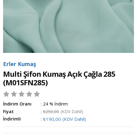
Erler Kumaş
Multi Şifon Kumaş Açık Çağla 285
(M01SFN285)
İndirim Oranı
:
24
%
İndirim
Fiyat
:
₺250,00
(KDV Dahil)
İndirimli
:
₺190,00
(KDV Dahil)