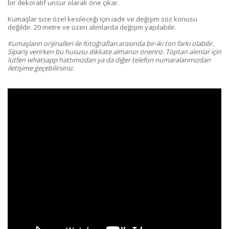
bir dekoratif unsur olarak öne çıkar.
Kumaşlar size özel kesileceği için iade ve değişim söz konusu
değildir. 20 metre ve üzeri alımlarda değişim yapılabilir.
Kumaşların orijinalleri ile fotoğrafları arasında bir-iki ton farkı olabilir.
Sipariş verirken bu hususu dikkate almanızı öneririz. Toptan alımlar için
lütfen whatsapp hattımızdan ya da diğer telefon numaralarımızdan
iletişime geçebilirsiniz.