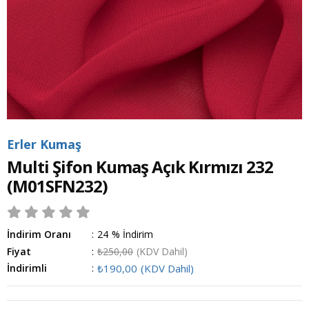
Erler Kumaş
Multi Şifon Kumaş Açık Kırmızı 232
(M01SFN232)
İndirim Oranı
:
24
%
İndirim
Fiyat
:
₺250,00
(KDV Dahil)
İndirimli
:
₺190,00
(KDV Dahil)