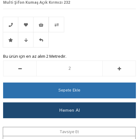
Multi Şifon Kumaş Açık Kırmızı 232
Telefonla
Favorilere
İstek
Karşılaştır
İndirimli
Fiyat
Gelince
Bu ürün için en az alım 2 Metredir.
Sipariş
Ekle
Listeme
Ürün
Düşünce
Haber
Ekle
Haber
Ver
Ver
Tavsiye Et