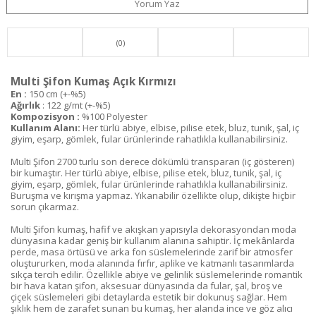
Yorum Yaz
(0)
Multi Şifon Kumaş Açık Kırmızı
En :
150 cm (+-%5)
Ağırlık
: 122 g/mt (+-%5)
Kompozisyon :
%100 Polyester
Kullanım Alanı:
Her türlü abiye, elbise, pilise etek, bluz, tunik, şal, iç
giyim, eşarp, gömlek, fular ürünlerinde rahatlıkla kullanabilirsiniz.
Multi Şifon 2700 turlu son derece dökümlü transparan (iç gösteren)
bir kumaştır. Her türlü abiye, elbise, pilise etek, bluz, tunik, şal, iç
giyim, eşarp, gömlek, fular ürünlerinde rahatlıkla kullanabilirsiniz.
Buruşma ve kırışma yapmaz. Yıkanabilir özellikte olup, dikişte hiçbir
sorun çıkarmaz.
Multi Şifon kumaş, hafif ve akışkan yapısıyla dekorasyondan moda
dünyasına kadar geniş bir kullanım alanına sahiptir. İç mekânlarda
perde, masa örtüsü ve arka fon süslemelerinde zarif bir atmosfer
oluştururken, moda alanında fırfır, aplike ve katmanlı tasarımlarda
sıkça tercih edilir. Özellikle abiye ve gelinlik süslemelerinde romantik
bir hava katan şifon, aksesuar dünyasında da fular, şal, broş ve
çiçek süslemeleri gibi detaylarda estetik bir dokunuş sağlar. Hem
şıklık hem de zarafet sunan bu kumaş, her alanda ince ve göz alıcı