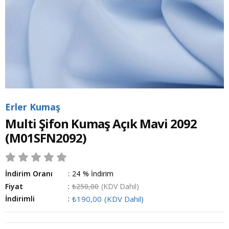
Erler Kumaş
Multi Şifon Kumaş Açık Mavi 2092
(M01SFN2092)
İndirim Oranı
:
24
%
İndirim
Fiyat
:
₺250,00
(KDV Dahil)
İndirimli
:
₺190,00
(KDV Dahil)