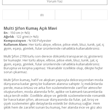
Yorum Yaz
(0)
Multi Şifon Kumaş Açık Mavi
En :
150 cm (+-%5)
Ağırlık
: 122 g/mt (+-%5)
Kompozisyon :
%100 Polyester
Kullanım Alanı:
Her türlü abiye, elbise, pilise etek, bluz, tunik, şal, iç
giyim, eşarp, gömlek, fular ürünlerinde rahatlıkla kullanabilirsiniz.
Multi Şifon 2700 turlu son derece dökümlü transparan (iç gösteren)
bir kumaştır. Her türlü abiye, elbise, pilise etek, bluz, tunik, şal, iç
giyim, eşarp, gömlek, fular ürünlerinde rahatlıkla kullanabilirsiniz.
Buruşma ve kırışma yapmaz. Yıkanabilir özellikte olup, dikişte hiçbir
sorun çıkarmaz.
Multi Şifon kumaş, hafif ve akışkan yapısıyla dekorasyondan moda
dünyasına kadar geniş bir kullanım alanına sahiptir. İç mekânlarda
perde, masa örtüsü ve arka fon süslemelerinde zarif bir atmosfer
oluştururken, moda alanında fırfır, aplike ve katmanlı tasarımlarda
sıkça tercih edilir. Özellikle abiye ve gelinlik süslemelerinde romantik
bir hava katan şifon, aksesuar dünyasında da fular, şal, broş ve
çiçek süslemeleri gibi detaylarda estetik bir dokunuş sağlar. Hem
şıklık hem de zarafet sunan bu kumaş, her alanda ince ve göz alıcı