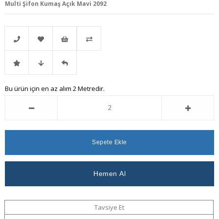
Multi Şifon Kumaş Açık Mavi 2092
Telefonla
Favorilere
İstek
Karşılaştır
İndirimli
Fiyat
Gelince
Bu ürün için en az alım 2 Metredir.
Sipariş
Ekle
Listeme
Ürün
Düşünce
Haber
Ekle
Haber
Ver
Ver
Tavsiye Et