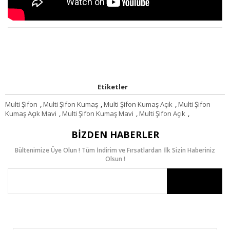
Etiketler
Multi Şifon
,
Multi Şifon Kumaş
,
Multi Şifon Kumaş Açık
,
Multi Şifon
Kumaş Açık Mavi
,
Multi Şifon Kumaş Mavi
,
Multi Şifon Açık
,
BIZDEN HABERLER
Bültenimize Üye Olun ! Tüm İndirim ve Fırsatlardan İlk Sizin Haberiniz
Olsun !