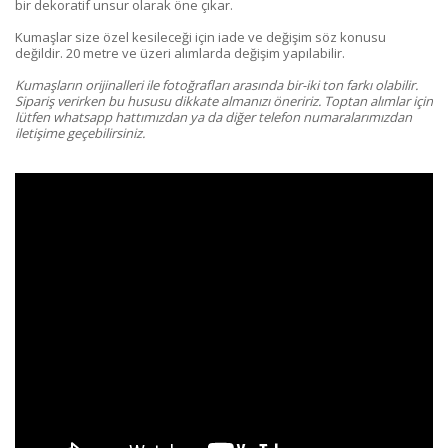
bir dekoratif unsur olarak öne çıkar.
Kumaşlar size özel kesileceği için iade ve değişim söz konusu
değildir. 20 metre ve üzeri alımlarda değişim yapılabilir.
Kumaşların orijinalleri ile fotoğrafları arasında bir-iki ton farkı olabilir.
Sipariş verirken bu hususu dikkate almanızı öneririz. Toptan alımlar için
lütfen whatsapp hattımızdan ya da diğer telefon numaralarımızdan
iletişime geçebilirsiniz.