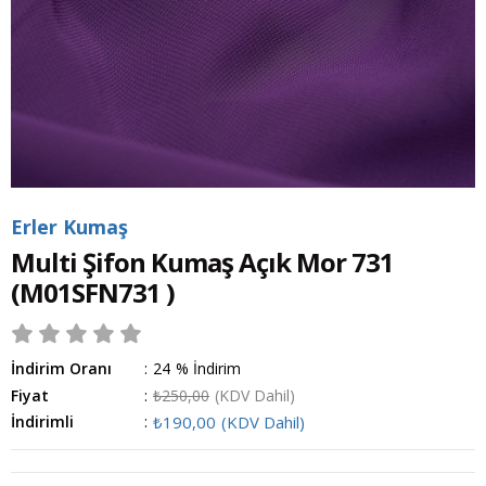
Erler Kumaş
Multi Şifon Kumaş Açık Mor 731
(M01SFN731 )
İndirim Oranı
:
24
%
İndirim
Fiyat
:
₺250,00
(KDV Dahil)
İndirimli
:
₺190,00
(KDV Dahil)