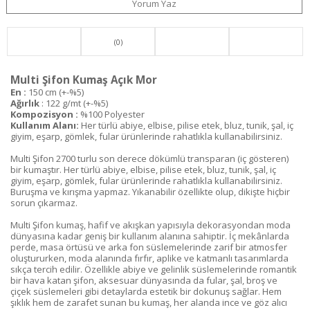
Yorum Yaz
(0)
Multi Şifon Kumaş Açık Mor
En :
150 cm (+-%5)
Ağırlık
: 122 g/mt (+-%5)
Kompozisyon :
%100 Polyester
Kullanım Alanı:
Her türlü abiye, elbise, pilise etek, bluz, tunik, şal, iç
giyim, eşarp, gömlek, fular ürünlerinde rahatlıkla kullanabilirsiniz.
Multi Şifon 2700 turlu son derece dökümlü transparan (iç gösteren)
bir kumaştır. Her türlü abiye, elbise, pilise etek, bluz, tunik, şal, iç
giyim, eşarp, gömlek, fular ürünlerinde rahatlıkla kullanabilirsiniz.
Buruşma ve kırışma yapmaz. Yıkanabilir özellikte olup, dikişte hiçbir
sorun çıkarmaz.
Multi Şifon kumaş, hafif ve akışkan yapısıyla dekorasyondan moda
dünyasına kadar geniş bir kullanım alanına sahiptir. İç mekânlarda
perde, masa örtüsü ve arka fon süslemelerinde zarif bir atmosfer
oluştururken, moda alanında fırfır, aplike ve katmanlı tasarımlarda
sıkça tercih edilir. Özellikle abiye ve gelinlik süslemelerinde romantik
bir hava katan şifon, aksesuar dünyasında da fular, şal, broş ve
çiçek süslemeleri gibi detaylarda estetik bir dokunuş sağlar. Hem
şıklık hem de zarafet sunan bu kumaş, her alanda ince ve göz alıcı