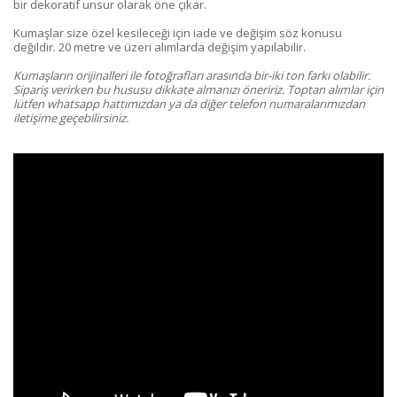
bir dekoratif unsur olarak öne çıkar.
Kumaşlar size özel kesileceği için iade ve değişim söz konusu
değildir. 20 metre ve üzeri alımlarda değişim yapılabilir.
Kumaşların orijinalleri ile fotoğrafları arasında bir-iki ton farkı olabilir.
Sipariş verirken bu hususu dikkate almanızı öneririz. Toptan alımlar için
lütfen whatsapp hattımızdan ya da diğer telefon numaralarımızdan
iletişime geçebilirsiniz.