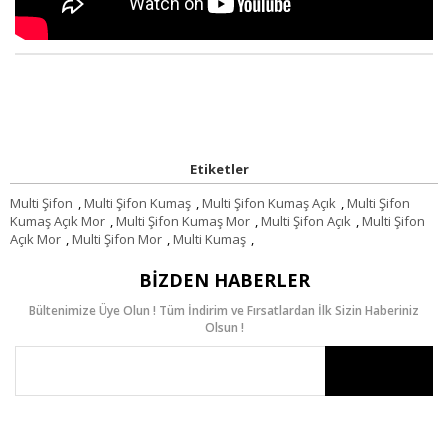
Etiketler
Multi Şifon
,
Multi Şifon Kumaş
,
Multi Şifon Kumaş Açık
,
Multi Şifon
Kumaş Açık Mor
,
Multi Şifon Kumaş Mor
,
Multi Şifon Açık
,
Multi Şifon
Açık Mor
,
Multi Şifon Mor
,
Multi Kumaş
,
BIZDEN HABERLER
Bültenimize Üye Olun ! Tüm İndirim ve Fırsatlardan İlk Sizin Haberiniz
Olsun !