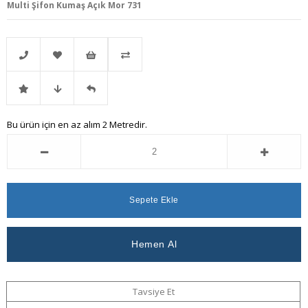
Multi Şifon Kumaş Açık Mor 731
Telefonla
Favorilere
İstek
Karşılaştır
İndirimli
Fiyat
Gelince
Bu ürün için en az alım 2 Metredir.
Sipariş
Ekle
Listeme
Ürün
Düşünce
Haber
Ekle
Haber
Ver
Ver
Tavsiye Et