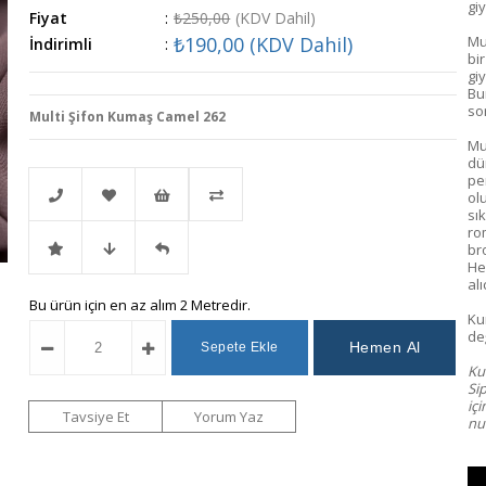
giy
Fiyat
:
₺250,00
(KDV Dahil)
₺190,00
(KDV Dahil)
Mu
İndirimli
:
bir
giy
Bu
so
Multi Şifon Kumaş Camel 262
Mu
dü
pe
ol
sık
ro
br
Telefonla
Favorilere
İstek
Karşılaştır
He
alı
İndirimli
Fiyat
Gelince
Bu ürün için en az alım 2 Metredir.
Sipariş
Ekle
Listeme
Ku
değ
Ürün
Düşünce
Haber
Ekle
Kum
Si
iç
Haber
Ver
Tavsiye Et
Yorum Yaz
num
Ver