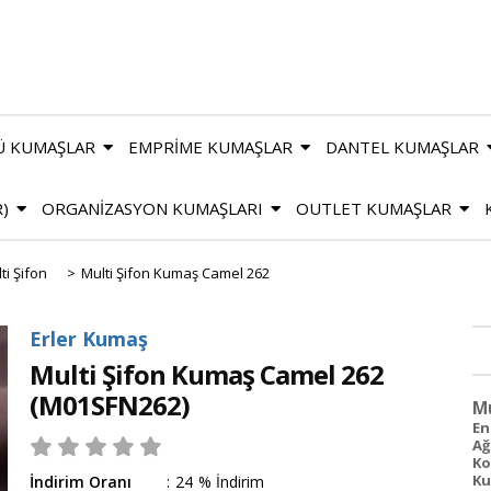
Ü KUMAŞLAR
EMPRİME KUMAŞLAR
DANTEL KUMAŞLAR
R)
ORGANİZASYON KUMAŞLARI
OUTLET KUMAŞLAR
ti Şifon
>
Multi Şifon Kumaş Camel 262
Erler Kumaş
Multi Şifon Kumaş Camel 262
(M01SFN262)
Mu
En 
Ağ
Ko
Ku
İndirim Oranı
:
24
%
İndirim