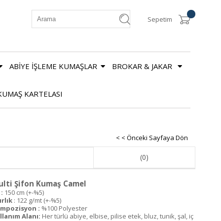
Sepetim
ABİYE İŞLEME KUMAŞLAR
BROKAR & JAKAR
KUMAŞ KARTELASI
< < Önceki Sayfaya Dön
(0)
lti Şifon Kumaş Camel
:
150 cm (+-%5)
ırlık
: 122 g/mt (+-%5)
mpozisyon :
%100 Polyester
llanım Alanı:
Her türlü abiye, elbise, pilise etek, bluz, tunik, şal, iç