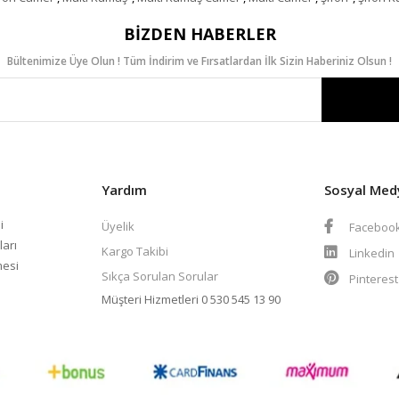
BIZDEN HABERLER
Bültenimize Üye Olun ! Tüm İndirim ve Fırsatlardan İlk Sizin Haberiniz Olsun !
Yardım
Sosyal Med
i
Üyelik
Faceboo
ları
Kargo Takibi
Linkedin
mesi
Sıkça Sorulan Sorular
Pinteres
Müşteri Hizmetleri
0 530 545 13 90