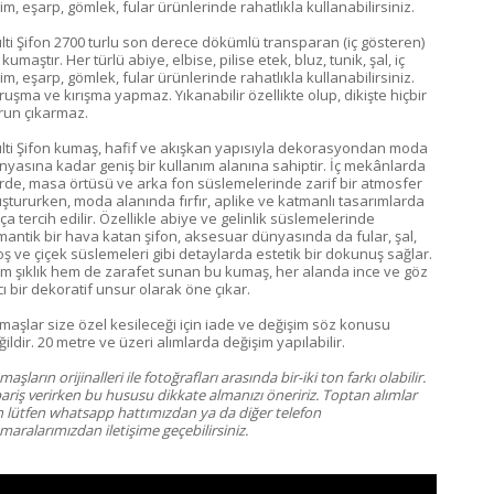
im, eşarp, gömlek, fular ürünlerinde rahatlıkla kullanabilirsiniz.
lti Şifon 2700 turlu son derece dökümlü transparan (iç gösteren)
 kumaştır. Her türlü abiye, elbise, pilise etek, bluz, tunik, şal, iç
im, eşarp, gömlek, fular ürünlerinde rahatlıkla kullanabilirsiniz.
ruşma ve kırışma yapmaz. Yıkanabilir özellikte olup, dikişte hiçbir
run çıkarmaz.
lti Şifon kumaş, hafif ve akışkan yapısıyla dekorasyondan moda
nyasına kadar geniş bir kullanım alanına sahiptir. İç mekânlarda
rde, masa örtüsü ve arka fon süslemelerinde zarif bir atmosfer
uştururken, moda alanında fırfır, aplike ve katmanlı tasarımlarda
ça tercih edilir. Özellikle abiye ve gelinlik süslemelerinde
mantik bir hava katan şifon, aksesuar dünyasında da fular, şal,
oş ve çiçek süslemeleri gibi detaylarda estetik bir dokunuş sağlar.
m şıklık hem de zarafet sunan bu kumaş, her alanda ince ve göz
cı bir dekoratif unsur olarak öne çıkar.
maşlar size özel kesileceği için iade ve değişim söz konusu
ildir. 20 metre ve üzeri alımlarda değişim yapılabilir.
aşların orijinalleri ile fotoğrafları arasında bir-iki ton farkı olabilir.
pariş verirken bu hususu dikkate almanızı öneririz. Toptan alımlar
in lütfen whatsapp hattımızdan ya da diğer telefon
aralarımızdan iletişime geçebilirsiniz.