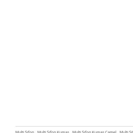
Multi Şifon
,
Multi Şifon Kumaş
,
Multi Şifon Kumaş Camel
,
Multi Ş