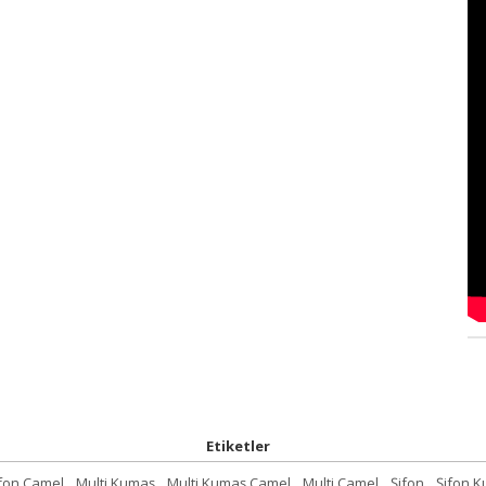
Etiketler
ifon Camel
,
Multi Kumaş
,
Multi Kumaş Camel
,
Multi Camel
,
Şifon
,
Şifon 