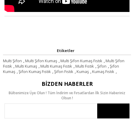
Etiketler
Multi Şifon
,
Multi Şifon Kumaş
,
Multi Şifon Kumaş Fıstık
,
Multi Şifon
Fıstık
,
Multi Kumaş
,
Multi Kumaş Fıstık
,
Multi Fıstık
,
Şifon
,
Şifon
Kumaş
,
Şifon Kumaş Fıstık
,
Şifon Fıstık
,
Kumaş
,
Kumaş Fıstık
,
BIZDEN HABERLER
Bültenimize Üye Olun ! Tüm İndirim ve Fırsatlardan İlk Sizin Haberiniz
Olsun !