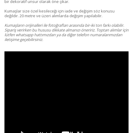
bir dekoratif unsur olarak öne çıkar.
Kumaşlar size özel kesileceği için iade ve değişim söz konusu
değildir. 20 metre ve üzeri alımlarda değişim yapılabilir.
Kumaşların orijinalleri ile fotoğrafları arasında bir-iki ton farkı olabilir.
Sipariş verirken bu hususu dikkate almanızı öneririz. Toptan alımlar için
lütfen whatsapp hattımızdan ya da diğer telefon numaralarımızdan
iletişime geçebilirsiniz.