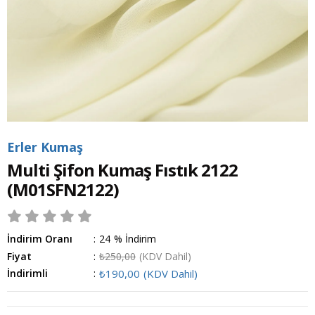
Erler Kumaş
Multi Şifon Kumaş Fıstık 2122
(M01SFN2122)
İndirim Oranı
:
24
%
İndirim
Fiyat
:
₺250,00
(KDV Dahil)
İndirimli
:
₺190,00
(KDV Dahil)