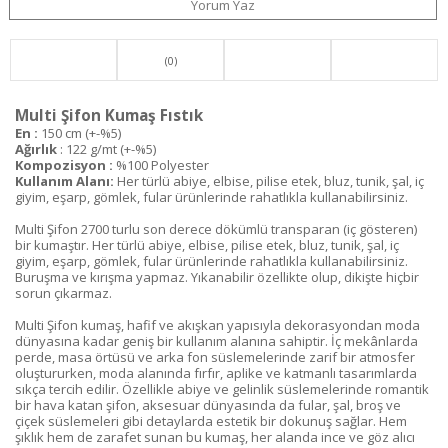
Yorum Yaz
(0)
Multi Şifon Kumaş Fıstık
En :
150 cm (+-%5)
Ağırlık
: 122 g/mt (+-%5)
Kompozisyon :
%100 Polyester
Kullanım Alanı:
Her türlü abiye, elbise, pilise etek, bluz, tunik, şal, iç
giyim, eşarp, gömlek, fular ürünlerinde rahatlıkla kullanabilirsiniz.
Multi Şifon 2700 turlu son derece dökümlü transparan (iç gösteren)
bir kumaştır. Her türlü abiye, elbise, pilise etek, bluz, tunik, şal, iç
giyim, eşarp, gömlek, fular ürünlerinde rahatlıkla kullanabilirsiniz.
Buruşma ve kırışma yapmaz. Yıkanabilir özellikte olup, dikişte hiçbir
sorun çıkarmaz.
Multi Şifon kumaş, hafif ve akışkan yapısıyla dekorasyondan moda
dünyasına kadar geniş bir kullanım alanına sahiptir. İç mekânlarda
perde, masa örtüsü ve arka fon süslemelerinde zarif bir atmosfer
oluştururken, moda alanında fırfır, aplike ve katmanlı tasarımlarda
sıkça tercih edilir. Özellikle abiye ve gelinlik süslemelerinde romantik
bir hava katan şifon, aksesuar dünyasında da fular, şal, broş ve
çiçek süslemeleri gibi detaylarda estetik bir dokunuş sağlar. Hem
şıklık hem de zarafet sunan bu kumaş, her alanda ince ve göz alıcı