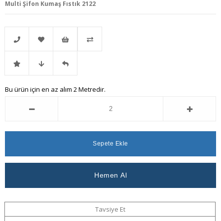
Multi Şifon Kumaş Fıstık 2122
Telefonla
Favorilere
İstek
Karşılaştır
İndirimli
Fiyat
Gelince
Bu ürün için en az alım 2 Metredir.
Sipariş
Ekle
Listeme
Ürün
Düşünce
Haber
Ekle
Haber
Ver
Ver
Tavsiye Et