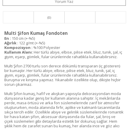
Yorum Yaz
(0)
Multi Şifon Kumaş Fondoten
En :
150 cm (+-%5)
Ağırlık
: 122 g/mt (+-%5)
Kompozisyon :
%100 Polyester
Kullanım Alanı:
Her türlü abiye, elbise, pilise etek, bluz, tunik, şal, iç
giyim, eşarp, gömlek, fular ürünlerinde rahatlıkla kullanabilirsiniz.
Multi Şifon 2700 turlu son derece dökümlü transparan (iç gösteren)
bir kumaştır. Her türlü abiye, elbise, pilise etek, bluz, tunik, şal, iç
giyim, eşarp, gömlek, fular ürünlerinde rahatlıkla kullanabilirsiniz.
Buruşma ve kırışma yapmaz. Yıkanabilir özellikte olup, dikişte hiçbir
sorun çıkarmaz.
Multi Şifon kumaş, hafif ve akışkan yapısıyla dekorasyondan moda
dünyasına kadar geniş bir kullanım alanına sahiptir. İç mekânlarda
perde, masa örtüsü ve arka fon süslemelerinde zarif bir atmosfer
oluştururken, moda alanında fırfır, aplike ve katmanlı tasarımlarda
sıkça tercih edilir. Özellikle abiye ve gelinlik süslemelerinde romantik
bir hava katan şifon, aksesuar dünyasında da fular, şal, broş ve
çiçek süslemeleri gibi detaylarda estetik bir dokunuş sağlar. Hem
şıklık hem de zarafet sunan bu kumaş, her alanda ince ve göz alıcı