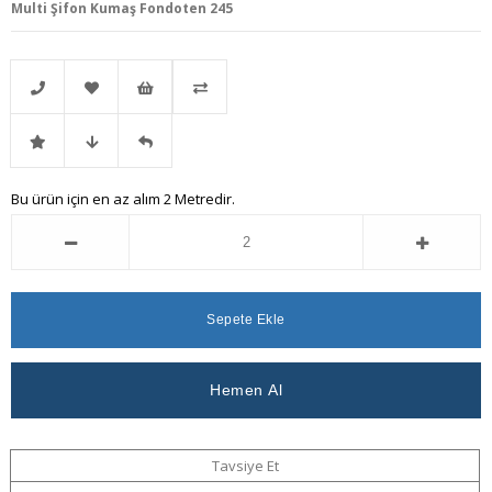
Multi Şifon Kumaş Fondoten 245
Telefonla
Favorilere
İstek
Karşılaştır
İndirimli
Fiyat
Gelince
Bu ürün için en az alım 2 Metredir.
Sipariş
Ekle
Listeme
Ürün
Düşünce
Haber
Ekle
Haber
Ver
Ver
Tavsiye Et