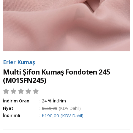
Erler Kumaş
Multi Şifon Kumaş Fondoten 245
(M01SFN245)
İndirim Oranı
:
24
%
İndirim
Fiyat
:
₺250,00
(KDV Dahil)
İndirimli
:
₺190,00
(KDV Dahil)