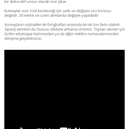
bir dekoratif unsur olarak öne çıkar.
Kumaşlar size özel kesileceği için iade ve değişim söz konusu
değildir. 20 metre ve üzeri alımlarda değişim yapılabilir.
Kumaşların orijinalleri ile fotoğrafları arasında bir-iki ton farkı olabilir.
Sipariş verirken bu hususu dikkate almanızı öneririz. Toptan alımlar için
lütfen whatsapp hattımızdan ya da diğer telefon numaralarımızdan
iletişime geçebilirsiniz.