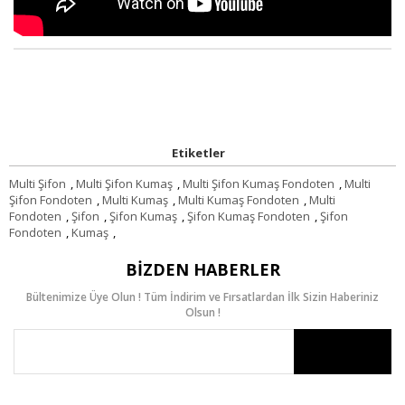
Etiketler
Multi Şifon
,
Multi Şifon Kumaş
,
Multi Şifon Kumaş Fondoten
,
Multi
Şifon Fondoten
,
Multi Kumaş
,
Multi Kumaş Fondoten
,
Multi
Fondoten
,
Şifon
,
Şifon Kumaş
,
Şifon Kumaş Fondoten
,
Şifon
Fondoten
,
Kumaş
,
BIZDEN HABERLER
Bültenimize Üye Olun ! Tüm İndirim ve Fırsatlardan İlk Sizin Haberiniz
Olsun !