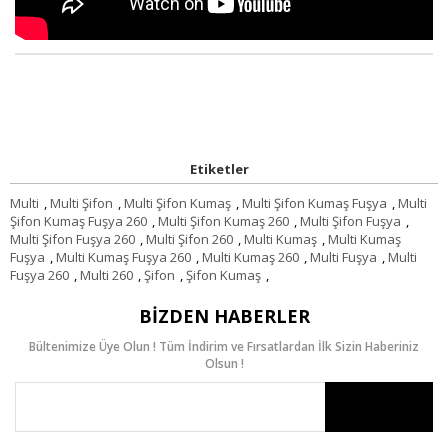
Etiketler
Multi
,
Multi Şifon
,
Multi Şifon Kumaş
,
Multi Şifon Kumaş Fuşya
,
Multi
Şifon Kumaş Fuşya 260
,
Multi Şifon Kumaş 260
,
Multi Şifon Fuşya
,
Multi Şifon Fuşya 260
,
Multi Şifon 260
,
Multi Kumaş
,
Multi Kumaş
Fuşya
,
Multi Kumaş Fuşya 260
,
Multi Kumaş 260
,
Multi Fuşya
,
Multi
Fuşya 260
,
Multi 260
,
Şifon
,
Şifon Kumaş
,
BIZDEN HABERLER
Bültenimize Üye Olun ! Tüm İndirim ve Fırsatlardan İlk Sizin Haberiniz
Olsun !