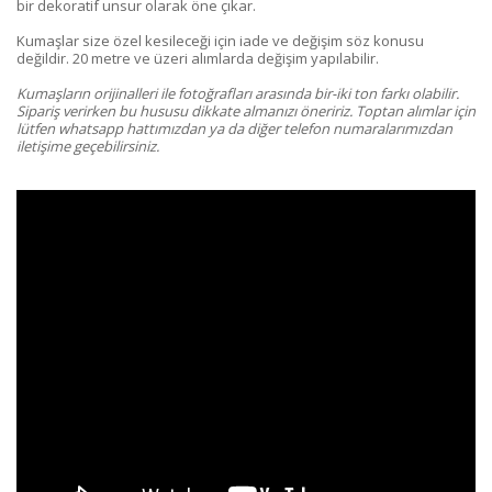
bir dekoratif unsur olarak öne çıkar.
Kumaşlar size özel kesileceği için iade ve değişim söz konusu
değildir. 20 metre ve üzeri alımlarda değişim yapılabilir.
Kumaşların orijinalleri ile fotoğrafları arasında bir-iki ton farkı olabilir.
Sipariş verirken bu hususu dikkate almanızı öneririz. Toptan alımlar için
lütfen whatsapp hattımızdan ya da diğer telefon numaralarımızdan
iletişime geçebilirsiniz.