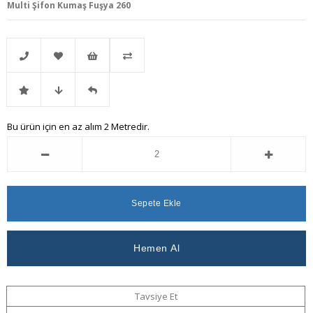
Multi Şifon Kumaş Fuşya 260
Telefonla
Favorilere
İstek
Karşılaştır
İndirimli
Fiyat
Gelince
Bu ürün için en az alım 2 Metredir.
Sipariş
Ekle
Listeme
Ürün
Düşünce
Haber
Ekle
Haber
Ver
Ver
Tavsiye Et