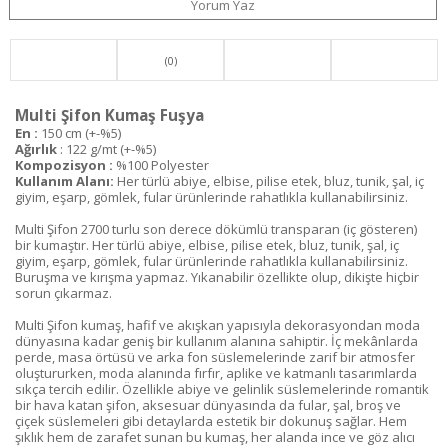
Yorum Yaz
(0)
Multi Şifon Kumaş Fuşya
En :
150 cm (+-%5)
Ağırlık
: 122 g/mt (+-%5)
Kompozisyon :
%100 Polyester
Kullanım Alanı:
Her türlü abiye, elbise, pilise etek, bluz, tunik, şal, iç
giyim, eşarp, gömlek, fular ürünlerinde rahatlıkla kullanabilirsiniz.
Multi Şifon 2700 turlu son derece dökümlü transparan (iç gösteren)
bir kumaştır. Her türlü abiye, elbise, pilise etek, bluz, tunik, şal, iç
giyim, eşarp, gömlek, fular ürünlerinde rahatlıkla kullanabilirsiniz.
Buruşma ve kırışma yapmaz. Yıkanabilir özellikte olup, dikişte hiçbir
sorun çıkarmaz.
Multi Şifon kumaş, hafif ve akışkan yapısıyla dekorasyondan moda
dünyasına kadar geniş bir kullanım alanına sahiptir. İç mekânlarda
perde, masa örtüsü ve arka fon süslemelerinde zarif bir atmosfer
oluştururken, moda alanında fırfır, aplike ve katmanlı tasarımlarda
sıkça tercih edilir. Özellikle abiye ve gelinlik süslemelerinde romantik
bir hava katan şifon, aksesuar dünyasında da fular, şal, broş ve
çiçek süslemeleri gibi detaylarda estetik bir dokunuş sağlar. Hem
şıklık hem de zarafet sunan bu kumaş, her alanda ince ve göz alıcı