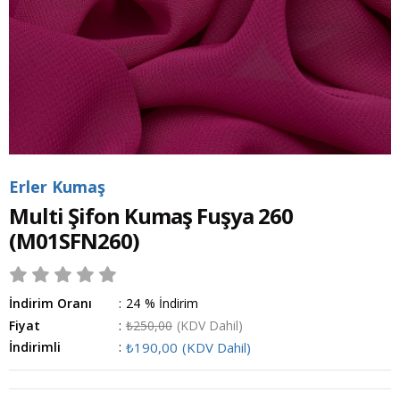
Erler Kumaş
Multi Şifon Kumaş Fuşya 260
(M01SFN260)
İndirim Oranı
:
24
%
İndirim
Fiyat
:
₺250,00
(KDV Dahil)
İndirimli
:
₺190,00
(KDV Dahil)