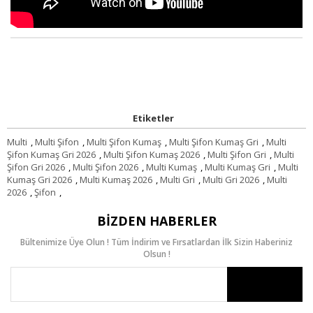
Etiketler
Multi
,
Multi Şifon
,
Multi Şifon Kumaş
,
Multi Şifon Kumaş Gri
,
Multi
Şifon Kumaş Gri 2026
,
Multi Şifon Kumaş 2026
,
Multi Şifon Gri
,
Multi
Şifon Gri 2026
,
Multi Şifon 2026
,
Multi Kumaş
,
Multi Kumaş Gri
,
Multi
Kumaş Gri 2026
,
Multi Kumaş 2026
,
Multi Gri
,
Multi Gri 2026
,
Multi
2026
,
Şifon
,
BIZDEN HABERLER
Bültenimize Üye Olun ! Tüm İndirim ve Fırsatlardan İlk Sizin Haberiniz
Olsun !