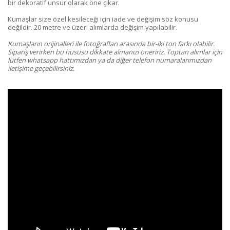
bir dekoratif unsur olarak öne çıkar.
Kumaşlar size özel kesileceği için iade ve değişim söz konusu
değildir. 20 metre ve üzeri alımlarda değişim yapılabilir.
Kumaşların orijinalleri ile fotoğrafları arasında bir-iki ton farkı olabilir.
Sipariş verirken bu hususu dikkate almanızı öneririz. Toptan alımlar için
lütfen whatsapp hattımızdan ya da diğer telefon numaralarımızdan
iletişime geçebilirsiniz.