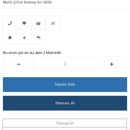
Multi Şifon Kumaş Gri 2026
Telefonla
Favorilere
İstek
Karşılaştır
İndirimli
Fiyat
Gelince
Bu ürün için en az alım 2 Metredir.
Sipariş
Ekle
Listeme
Ürün
Düşünce
Haber
Ekle
Haber
Ver
Ver
Tavsiye Et