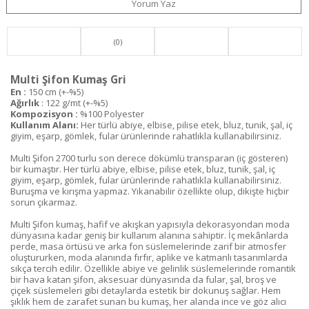
Yorum Yaz
(0)
Multi Şifon Kumaş Gri
En :
150 cm (+-%5)
Ağırlık
: 122 g/mt (+-%5)
Kompozisyon :
%100 Polyester
Kullanım Alanı:
Her türlü abiye, elbise, pilise etek, bluz, tunik, şal, iç
giyim, eşarp, gömlek, fular ürünlerinde rahatlıkla kullanabilirsiniz.
Multi Şifon 2700 turlu son derece dökümlü transparan (iç gösteren)
bir kumaştır. Her türlü abiye, elbise, pilise etek, bluz, tunik, şal, iç
giyim, eşarp, gömlek, fular ürünlerinde rahatlıkla kullanabilirsiniz.
Buruşma ve kırışma yapmaz. Yıkanabilir özellikte olup, dikişte hiçbir
sorun çıkarmaz.
Multi Şifon kumaş, hafif ve akışkan yapısıyla dekorasyondan moda
dünyasına kadar geniş bir kullanım alanına sahiptir. İç mekânlarda
perde, masa örtüsü ve arka fon süslemelerinde zarif bir atmosfer
oluştururken, moda alanında fırfır, aplike ve katmanlı tasarımlarda
sıkça tercih edilir. Özellikle abiye ve gelinlik süslemelerinde romantik
bir hava katan şifon, aksesuar dünyasında da fular, şal, broş ve
çiçek süslemeleri gibi detaylarda estetik bir dokunuş sağlar. Hem
şıklık hem de zarafet sunan bu kumaş, her alanda ince ve göz alıcı