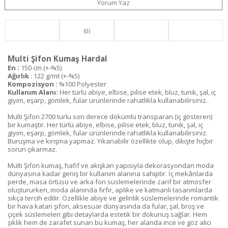
Yorum Yaz
(0)
Multi Şifon Kumaş Hardal
En :
150 cm (+-%5)
Ağırlık
: 122 g/mt (+-%5)
Kompozisyon :
%100 Polyester
Kullanım Alanı:
Her türlü abiye, elbise, pilise etek, bluz, tunik, şal, iç
giyim, eşarp, gömlek, fular ürünlerinde rahatlıkla kullanabilirsiniz.
Multi Şifon 2700 turlu son derece dökümlü transparan (iç gösteren)
bir kumaştır. Her türlü abiye, elbise, pilise etek, bluz, tunik, şal, iç
giyim, eşarp, gömlek, fular ürünlerinde rahatlıkla kullanabilirsiniz.
Buruşma ve kırışma yapmaz. Yıkanabilir özellikte olup, dikişte hiçbir
sorun çıkarmaz.
Multi Şifon kumaş, hafif ve akışkan yapısıyla dekorasyondan moda
dünyasına kadar geniş bir kullanım alanına sahiptir. İç mekânlarda
perde, masa örtüsü ve arka fon süslemelerinde zarif bir atmosfer
oluştururken, moda alanında fırfır, aplike ve katmanlı tasarımlarda
sıkça tercih edilir. Özellikle abiye ve gelinlik süslemelerinde romantik
bir hava katan şifon, aksesuar dünyasında da fular, şal, broş ve
çiçek süslemeleri gibi detaylarda estetik bir dokunuş sağlar. Hem
şıklık hem de zarafet sunan bu kumaş, her alanda ince ve göz alıcı