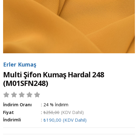
Erler Kumaş
Multi Şifon Kumaş Hardal 248
(M01SFN248)
İndirim Oranı
:
24
%
İndirim
Fiyat
:
₺250,00
(KDV Dahil)
İndirimli
:
₺190,00
(KDV Dahil)