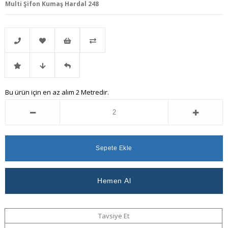
Multi Şifon Kumaş Hardal 248
Telefonla
Favorilere
İstek
Karşılaştır
İndirimli
Fiyat
Gelince
Bu ürün için en az alım 2 Metredir.
Sipariş
Ekle
Listeme
Ürün
Düşünce
Haber
Ekle
Haber
Ver
Ver
Tavsiye Et