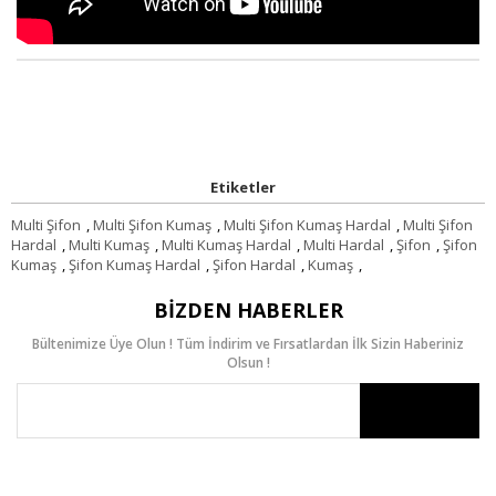
Etiketler
Multi Şifon
,
Multi Şifon Kumaş
,
Multi Şifon Kumaş Hardal
,
Multi Şifon
Hardal
,
Multi Kumaş
,
Multi Kumaş Hardal
,
Multi Hardal
,
Şifon
,
Şifon
Kumaş
,
Şifon Kumaş Hardal
,
Şifon Hardal
,
Kumaş
,
BIZDEN HABERLER
Bültenimize Üye Olun ! Tüm İndirim ve Fırsatlardan İlk Sizin Haberiniz
Olsun !