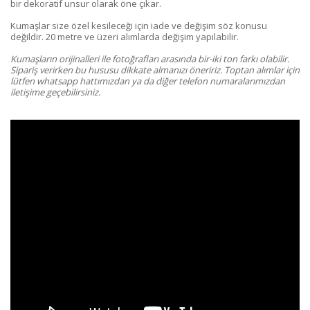
bir dekoratif unsur olarak öne çıkar.
Kumaşlar size özel kesileceği için iade ve değişim söz konusu
değildir. 20 metre ve üzeri alımlarda değişim yapılabilir.
Kumaşların orijinalleri ile fotoğrafları arasında bir-iki ton farkı olabilir.
Sipariş verirken bu hususu dikkate almanızı öneririz. Toptan alımlar için
lütfen whatsapp hattımızdan ya da diğer telefon numaralarımızdan
iletişime geçebilirsiniz.