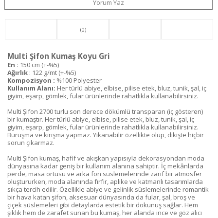
Yorum Yaz
(0)
Multi Şifon Kumaş Koyu Gri
En :
150 cm (+-%5)
Ağırlık
: 122 g/mt (+-%5)
Kompozisyon :
%100 Polyester
Kullanım Alanı:
Her türlü abiye, elbise, pilise etek, bluz, tunik, şal, iç
giyim, eşarp, gömlek, fular ürünlerinde rahatlıkla kullanabilirsiniz.
Multi Şifon 2700 turlu son derece dökümlü transparan (iç gösteren)
bir kumaştır. Her türlü abiye, elbise, pilise etek, bluz, tunik, şal, iç
giyim, eşarp, gömlek, fular ürünlerinde rahatlıkla kullanabilirsiniz.
Buruşma ve kırışma yapmaz. Yıkanabilir özellikte olup, dikişte hiçbir
sorun çıkarmaz.
Multi Şifon kumaş, hafif ve akışkan yapısıyla dekorasyondan moda
dünyasına kadar geniş bir kullanım alanına sahiptir. İç mekânlarda
perde, masa örtüsü ve arka fon süslemelerinde zarif bir atmosfer
oluştururken, moda alanında fırfır, aplike ve katmanlı tasarımlarda
sıkça tercih edilir. Özellikle abiye ve gelinlik süslemelerinde romantik
bir hava katan şifon, aksesuar dünyasında da fular, şal, broş ve
çiçek süslemeleri gibi detaylarda estetik bir dokunuş sağlar. Hem
şıklık hem de zarafet sunan bu kumaş, her alanda ince ve göz alıcı