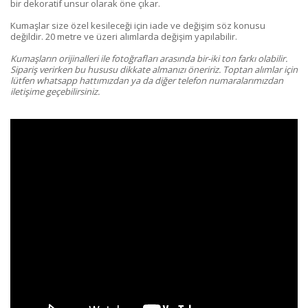
bir dekoratif unsur olarak öne çıkar.
Kumaşlar size özel kesileceği için iade ve değişim söz konusu
değildir. 20 metre ve üzeri alımlarda değişim yapılabilir.
Kumaşların orijinalleri ile fotoğrafları arasında bir-iki ton farkı olabilir.
Sipariş verirken bu hususu dikkate almanızı öneririz. Toptan alımlar için
lütfen whatsapp hattımızdan ya da diğer telefon numaralarımızdan
iletişime geçebilirsiniz.