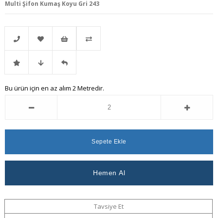
Multi Şifon Kumaş Koyu Gri 243
Telefonla
Favorilere
İstek
Karşılaştır
İndirimli
Fiyat
Gelince
Bu ürün için en az alım 2 Metredir.
Sipariş
Ekle
Listeme
Ürün
Düşünce
Haber
Ekle
Haber
Ver
Ver
Tavsiye Et