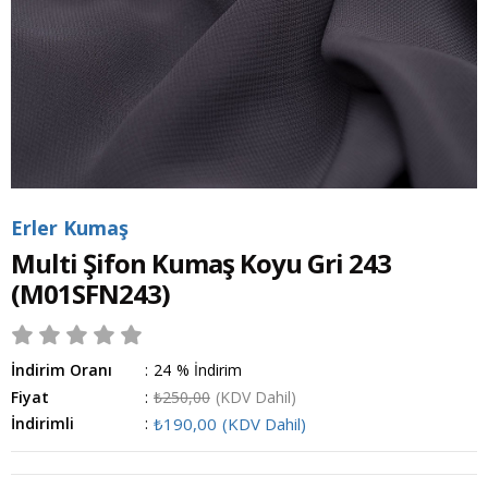
Erler Kumaş
Multi Şifon Kumaş Koyu Gri 243
(M01SFN243)
İndirim Oranı
:
24
%
İndirim
Fiyat
:
₺250,00
(KDV Dahil)
İndirimli
:
₺190,00
(KDV Dahil)