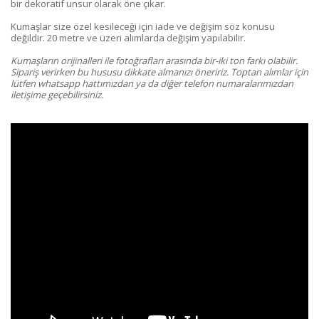
bir dekoratif unsur olarak öne çıkar.
Kumaşlar size özel kesileceği için iade ve değişim söz konusu
değildir. 20 metre ve üzeri alımlarda değişim yapılabilir.
Kumaşların orijinalleri ile fotoğrafları arasında bir-iki ton farkı olabilir.
Sipariş verirken bu hususu dikkate almanızı öneririz. Toptan alımlar için
lütfen whatsapp hattımızdan ya da diğer telefon numaralarımızdan
iletişime geçebilirsiniz.