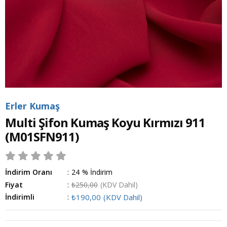
Erler Kumaş
Multi Şifon Kumaş Koyu Kırmızı 911
(M01SFN911)
İndirim Oranı
:
24
%
İndirim
Fiyat
:
₺250,00
(KDV Dahil)
İndirimli
:
₺190,00
(KDV Dahil)