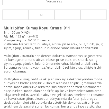
Yorum Yaz
(0)
Multi Şifon Kumaş Koyu Kırmızı 911
En :
150 cm (+-%5)
Ağırlık
: 122 g/mt (+-%5)
Kompozisyon :
%100 Polyester
Kullanım Alanı:
Her türlü abiye, elbise, pilise etek, bluz, tunik, şal, iç
giyim, eşarp, gömlek, fular ürünlerinde rahatlıkla kullanabilirsiniz.
Multi Şifon 2700 turlu son derece dökümlü transparan (iç gösteren)
bir kumaştır. Her türlü abiye, elbise, pilise etek, bluz, tunik, şal, iç
giyim, eşarp, gömlek, fular ürünlerinde rahatlıkla kullanabilirsiniz.
Buruşma ve kırışma yapmaz. Yıkanabilir özellikte olup, dikişte hiçbir
sorun çıkarmaz.
Multi Şifon kumaş, hafif ve akışkan yapısıyla dekorasyondan moda
dünyasına kadar geniş bir kullanım alanına sahiptir. İç mekânlarda
perde, masa örtüsü ve arka fon süslemelerinde zarif bir atmosfer
oluştururken, moda alanında fırfır, aplike ve katmanlı tasarımlarda
sıkça tercih edilir. Özellikle abiye ve gelinlik süslemelerinde romantik
bir hava katan şifon, aksesuar dünyasında da fular, şal, broş ve
çiçek süslemeleri gibi detaylarda estetik bir dokunuş sağlar. Hem
şıklık hem de zarafet sunan bu kumaş, her alanda ince ve göz alıcı