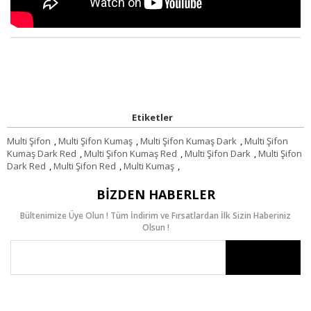
Etiketler
Multi Şifon
,
Multi Şifon Kumaş
,
Multi Şifon Kumaş Dark
,
Multi Şifon
Kumaş Dark Red
,
Multi Şifon Kumaş Red
,
Multi Şifon Dark
,
Multi Şifon
Dark Red
,
Multi Şifon Red
,
Multi Kumaş
,
BIZDEN HABERLER
Bültenimize Üye Olun ! Tüm İndirim ve Fırsatlardan İlk Sizin Haberiniz
Olsun !