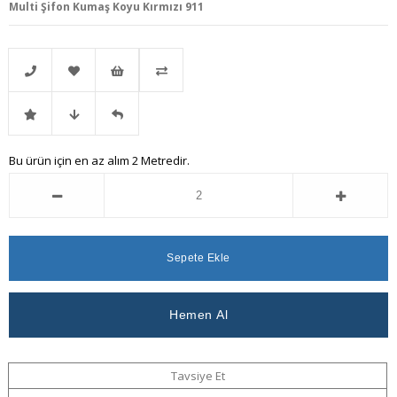
Multi Şifon Kumaş Koyu Kırmızı 911
Telefonla
Favorilere
İstek
Karşılaştır
İndirimli
Fiyat
Gelince
Bu ürün için en az alım 2 Metredir.
Sipariş
Ekle
Listeme
Ürün
Düşünce
Haber
Ekle
Haber
Ver
Ver
Tavsiye Et