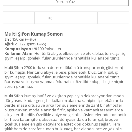
Yorum Yaz
(0)
Multi Şifon Kumaş Somon
En :
150 cm (+-%5)
Ağırlık
: 122 g/mt (+-%5)
Kompozisyon :
%100 Polyester
Kullanım Alanı:
Her türlü abiye, elbise, pilise etek, bluz, tunik, şal, iç
giyim, eşarp, gömlek, fular ürünlerinde rahatlıkla kullanabilirsiniz.
Multi Şifon 2700 turlu son derece dökümlü transparan (iç gösteren)
bir kumaştır. Her türlü abiye, elbise, pilise etek, bluz, tunik, şal, iç
giyim, eşarp, gömlek, fular ürünlerinde rahatlıkla kullanabilirsiniz.
Buruşma ve kırışma yapmaz. Yıkanabilir özellikte olup, dikişte hiçbir
sorun çıkarmaz.
Multi Şifon kumaş, hafif ve akışkan yapısıyla dekorasyondan moda
dünyasına kadar geniş bir kullanım alanına sahiptir. İç mekânlarda
perde, masa örtüsü ve arka fon süslemelerinde zarif bir atmosfer
oluştururken, moda alanında fırfır, aplike ve katmanlı tasarımlarda
sıkça tercih edilir. Özellikle abiye ve gelinlik süslemelerinde romantik
bir hava katan şifon, aksesuar dünyasında da fular, şal, broş ve
çiçek süslemeleri gibi detaylarda estetik bir dokunuş sağlar. Hem
şıklık hem de zarafet sunan bu kumaş, her alanda ince ve göz alıcı