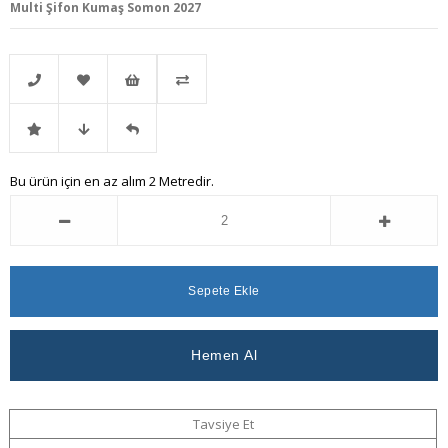
Multi Şifon Kumaş Somon 2027
Telefonla
Favorilere
İstek
Karşılaştır
İndirimli
Fiyat
Gelince
Bu ürün için en az alım 2 Metredir.
Sipariş
Ekle
Listeme
Ürün
Düşünce
Haber
Ekle
Haber
Ver
Ver
Tavsiye Et