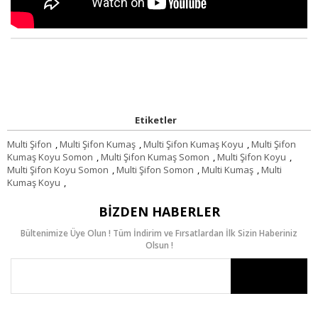
Etiketler
Multi Şifon
,
Multi Şifon Kumaş
,
Multi Şifon Kumaş Koyu
,
Multi Şifon
Kumaş Koyu Somon
,
Multi Şifon Kumaş Somon
,
Multi Şifon Koyu
,
Multi Şifon Koyu Somon
,
Multi Şifon Somon
,
Multi Kumaş
,
Multi
Kumaş Koyu
,
BIZDEN HABERLER
Bültenimize Üye Olun ! Tüm İndirim ve Fırsatlardan İlk Sizin Haberiniz
Olsun !