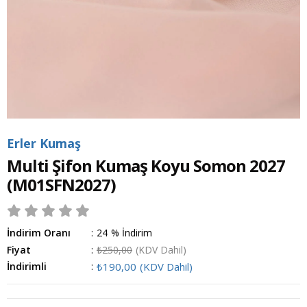
Erler Kumaş
Multi Şifon Kumaş Koyu Somon 2027
(M01SFN2027)
İndirim Oranı
:
24
%
İndirim
Fiyat
:
₺250,00
(KDV Dahil)
İndirimli
:
₺190,00
(KDV Dahil)