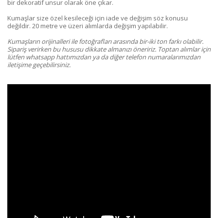
bir dekoratif unsur olarak öne çıkar.
Kumaşlar size özel kesileceği için iade ve değişim söz konusu
değildir. 20 metre ve üzeri alımlarda değişim yapılabilir.
Kumaşların orijinalleri ile fotoğrafları arasında bir-iki ton farkı olabilir.
Sipariş verirken bu hususu dikkate almanızı öneririz. Toptan alımlar için
lütfen whatsapp hattımızdan ya da diğer telefon numaralarımızdan
iletişime geçebilirsiniz.