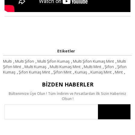
Etiketler
Multi
,
Multi Şifon
,
Multi Şifon Kumaş
,
Multi Şifon Kumaş Mint
,
Multi
Şifon Mint
,
Multi Kumaş
,
Multi Kumaş Mint
,
Multi Mint
,
Şifon
,
Şifon
Kumaş
,
Şifon Kumaş Mint
,
Şifon Mint
,
Kumaş
,
Kumaş Mint
,
Mint
,
BIZDEN HABERLER
Bültenimize Üye Olun ! Tüm İndirim ve Fırsatlardan İlk Sizin Haberiniz
Olsun !