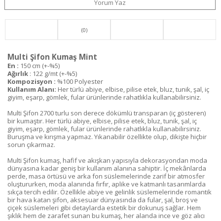
Yorum Yaz
(0)
Multi Şifon Kumaş Mint
En :
150 cm (+-%5)
Ağırlık
: 122 g/mt (+-%5)
Kompozisyon :
%100 Polyester
Kullanım Alanı:
Her türlü abiye, elbise, pilise etek, bluz, tunik, şal, iç
giyim, eşarp, gömlek, fular ürünlerinde rahatlıkla kullanabilirsiniz.
Multi Şifon 2700 turlu son derece dökümlü transparan (iç gösteren)
bir kumaştır. Her türlü abiye, elbise, pilise etek, bluz, tunik, şal, iç
giyim, eşarp, gömlek, fular ürünlerinde rahatlıkla kullanabilirsiniz.
Buruşma ve kırışma yapmaz. Yıkanabilir özellikte olup, dikişte hiçbir
sorun çıkarmaz.
Multi Şifon kumaş, hafif ve akışkan yapısıyla dekorasyondan moda
dünyasına kadar geniş bir kullanım alanına sahiptir. İç mekânlarda
perde, masa örtüsü ve arka fon süslemelerinde zarif bir atmosfer
oluştururken, moda alanında fırfır, aplike ve katmanlı tasarımlarda
sıkça tercih edilir. Özellikle abiye ve gelinlik süslemelerinde romantik
bir hava katan şifon, aksesuar dünyasında da fular, şal, broş ve
çiçek süslemeleri gibi detaylarda estetik bir dokunuş sağlar. Hem
şıklık hem de zarafet sunan bu kumaş, her alanda ince ve göz alıcı