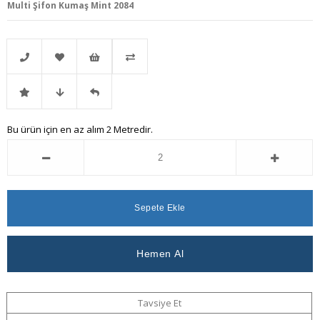
Multi Şifon Kumaş Mint 2084
Telefonla
Favorilere
İstek
Karşılaştır
İndirimli
Fiyat
Gelince
Bu ürün için en az alım 2 Metredir.
Sipariş
Ekle
Listeme
Ürün
Düşünce
Haber
Ekle
Haber
Ver
Ver
Tavsiye Et