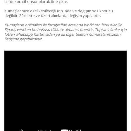
bir dekoratif unsur olarak öne çıkar.
Kumaşlar size özel kesileceği için iade ve değişim söz konusu
değildir. 20 metre ve üzeri alımlarda değişim yapılabilir.
Kumaşların orijinalleri ile fotoğrafları arasında bir-iki ton farkı olabilir.
Sipariş verirken bu hususu dikkate almanızı öneririz. Toptan alımlar için
lütfen whatsapp hattımızdan ya da diğer telefon numaralarımızdan
iletişime geçebilirsiniz.