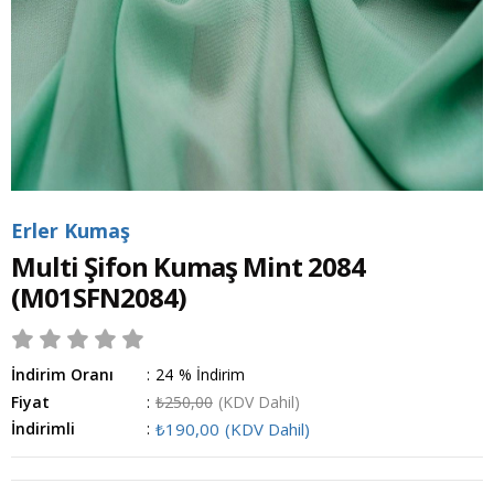
Erler Kumaş
Multi Şifon Kumaş Mint 2084
(M01SFN2084)
İndirim Oranı
:
24
%
İndirim
Fiyat
:
₺250,00
(KDV Dahil)
İndirimli
:
₺190,00
(KDV Dahil)