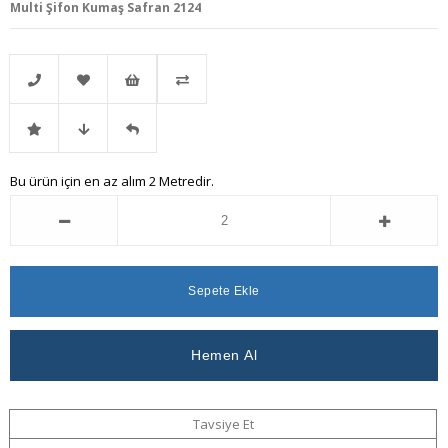
Multi Şifon Kumaş Safran 2124
Telefonla
Favorilere
İstek
Karşılaştır
İndirimli
Fiyat
Gelince
Bu ürün için en az alım 2 Metredir.
Sipariş
Ekle
Listeme
Ürün
Düşünce
Haber
Ekle
Haber
Ver
Ver
Tavsiye Et