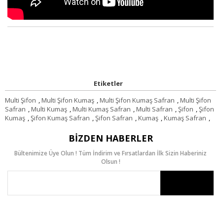
Etiketler
Multi Şifon
,
Multi Şifon Kumaş
,
Multi Şifon Kumaş Safran
,
Multi Şifon
Safran
,
Multi Kumaş
,
Multi Kumaş Safran
,
Multi Safran
,
Şifon
,
Şifon
Kumaş
,
Şifon Kumaş Safran
,
Şifon Safran
,
Kumaş
,
Kumaş Safran
,
BIZDEN HABERLER
Bültenimize Üye Olun ! Tüm İndirim ve Fırsatlardan İlk Sizin Haberiniz
Olsun !