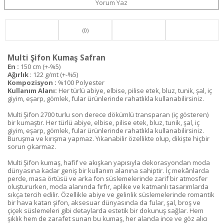
Yorum Yaz
(0)
Multi Şifon Kumaş Safran
En :
150 cm (+-%5)
Ağırlık
: 122 g/mt (+-%5)
Kompozisyon :
%100 Polyester
Kullanım Alanı:
Her türlü abiye, elbise, pilise etek, bluz, tunik, şal, iç
giyim, eşarp, gömlek, fular ürünlerinde rahatlıkla kullanabilirsiniz.
Multi Şifon 2700 turlu son derece dökümlü transparan (iç gösteren)
bir kumaştır. Her türlü abiye, elbise, pilise etek, bluz, tunik, şal, iç
giyim, eşarp, gömlek, fular ürünlerinde rahatlıkla kullanabilirsiniz.
Buruşma ve kırışma yapmaz. Yıkanabilir özellikte olup, dikişte hiçbir
sorun çıkarmaz.
Multi Şifon kumaş, hafif ve akışkan yapısıyla dekorasyondan moda
dünyasına kadar geniş bir kullanım alanına sahiptir. İç mekânlarda
perde, masa örtüsü ve arka fon süslemelerinde zarif bir atmosfer
oluştururken, moda alanında fırfır, aplike ve katmanlı tasarımlarda
sıkça tercih edilir. Özellikle abiye ve gelinlik süslemelerinde romantik
bir hava katan şifon, aksesuar dünyasında da fular, şal, broş ve
çiçek süslemeleri gibi detaylarda estetik bir dokunuş sağlar. Hem
şıklık hem de zarafet sunan bu kumaş, her alanda ince ve göz alıcı