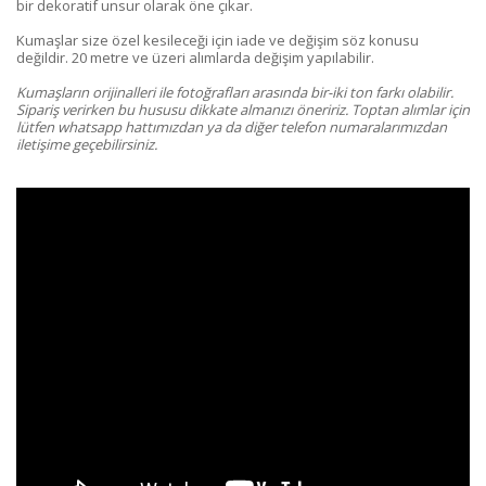
bir dekoratif unsur olarak öne çıkar.
Kumaşlar size özel kesileceği için iade ve değişim söz konusu
değildir. 20 metre ve üzeri alımlarda değişim yapılabilir.
Kumaşların orijinalleri ile fotoğrafları arasında bir-iki ton farkı olabilir.
Sipariş verirken bu hususu dikkate almanızı öneririz. Toptan alımlar için
lütfen whatsapp hattımızdan ya da diğer telefon numaralarımızdan
iletişime geçebilirsiniz.