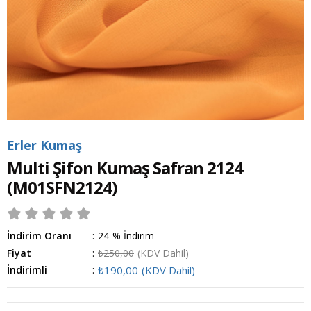
Erler Kumaş
Multi Şifon Kumaş Safran 2124
(M01SFN2124)
İndirim Oranı
:
24
%
İndirim
Fiyat
:
₺250,00
(KDV Dahil)
İndirimli
:
₺190,00
(KDV Dahil)