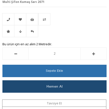
Multi Şifon Kumaş Sarı 2071
Telefonla
Favorilere
İstek
Karşılaştır
İndirimli
Fiyat
Gelince
Bu ürün için en az alım 2 Metredir.
Sipariş
Ekle
Listeme
Ürün
Düşünce
Haber
Ekle
Haber
Ver
Ver
Tavsiye Et