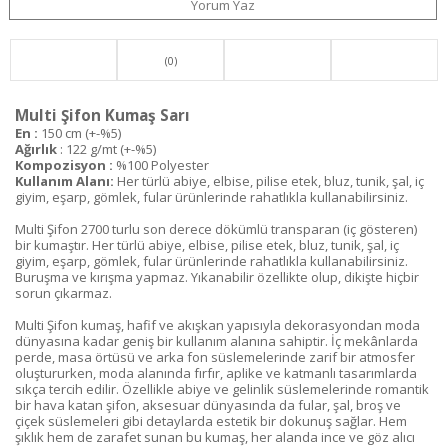
Yorum Yaz
(0)
Multi Şifon Kumaş Sarı
En :
150 cm (+-%5)
Ağırlık
: 122 g/mt (+-%5)
Kompozisyon :
%100 Polyester
Kullanım Alanı:
Her türlü abiye, elbise, pilise etek, bluz, tunik, şal, iç
giyim, eşarp, gömlek, fular ürünlerinde rahatlıkla kullanabilirsiniz.
Multi Şifon 2700 turlu son derece dökümlü transparan (iç gösteren)
bir kumaştır. Her türlü abiye, elbise, pilise etek, bluz, tunik, şal, iç
giyim, eşarp, gömlek, fular ürünlerinde rahatlıkla kullanabilirsiniz.
Buruşma ve kırışma yapmaz. Yıkanabilir özellikte olup, dikişte hiçbir
sorun çıkarmaz.
Multi Şifon kumaş, hafif ve akışkan yapısıyla dekorasyondan moda
dünyasına kadar geniş bir kullanım alanına sahiptir. İç mekânlarda
perde, masa örtüsü ve arka fon süslemelerinde zarif bir atmosfer
oluştururken, moda alanında fırfır, aplike ve katmanlı tasarımlarda
sıkça tercih edilir. Özellikle abiye ve gelinlik süslemelerinde romantik
bir hava katan şifon, aksesuar dünyasında da fular, şal, broş ve
çiçek süslemeleri gibi detaylarda estetik bir dokunuş sağlar. Hem
şıklık hem de zarafet sunan bu kumaş, her alanda ince ve göz alıcı