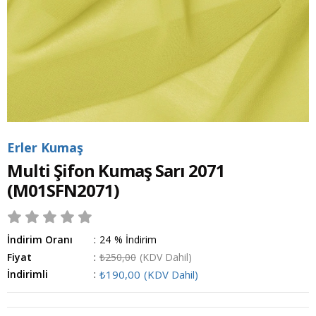
Erler Kumaş
Multi Şifon Kumaş Sarı 2071
(M01SFN2071)
İndirim Oranı
:
24
%
İndirim
Fiyat
:
₺250,00
(KDV Dahil)
İndirimli
:
₺190,00
(KDV Dahil)