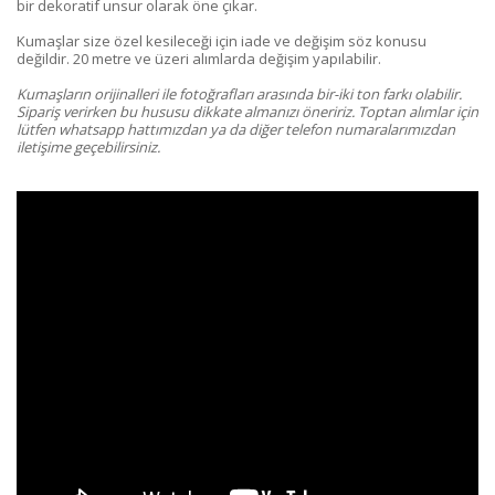
bir dekoratif unsur olarak öne çıkar.
Kumaşlar size özel kesileceği için iade ve değişim söz konusu
değildir. 20 metre ve üzeri alımlarda değişim yapılabilir.
Kumaşların orijinalleri ile fotoğrafları arasında bir-iki ton farkı olabilir.
Sipariş verirken bu hususu dikkate almanızı öneririz. Toptan alımlar için
lütfen whatsapp hattımızdan ya da diğer telefon numaralarımızdan
iletişime geçebilirsiniz.