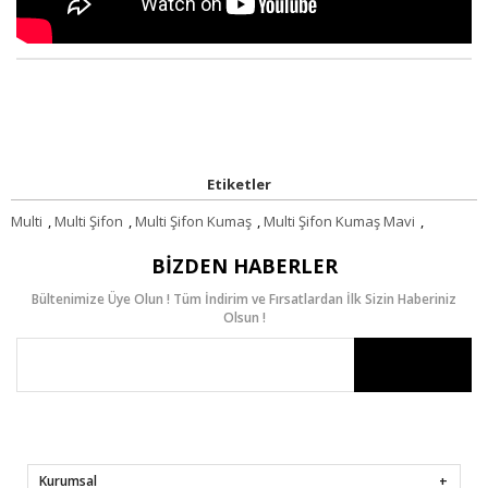
Etiketler
Multi
,
Multi Şifon
,
Multi Şifon Kumaş
,
Multi Şifon Kumaş Mavi
,
BIZDEN HABERLER
Bültenimize Üye Olun ! Tüm İndirim ve Fırsatlardan İlk Sizin Haberiniz
Olsun !
Kurumsal