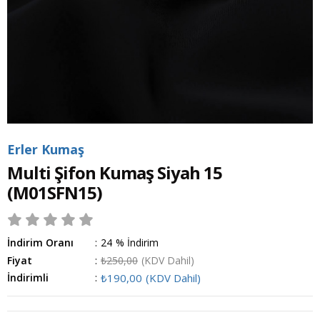
Erler Kumaş
Multi Şifon Kumaş Siyah 15
(M01SFN15)
İndirim Oranı
:
24
%
İndirim
Fiyat
:
₺250,00
(KDV Dahil)
İndirimli
:
₺190,00
(KDV Dahil)