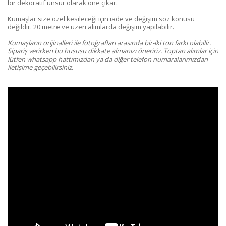
bir dekoratif unsur olarak öne çıkar.
Kumaşlar size özel kesileceği için iade ve değişim söz konusu
değildir. 20 metre ve üzeri alımlarda değişim yapılabilir.
Kumaşların orijinalleri ile fotoğrafları arasında bir-iki ton farkı olabilir.
Sipariş verirken bu hususu dikkate almanızı öneririz. Toptan alımlar için
lütfen whatsapp hattımızdan ya da diğer telefon numaralarımızdan
iletişime geçebilirsiniz.