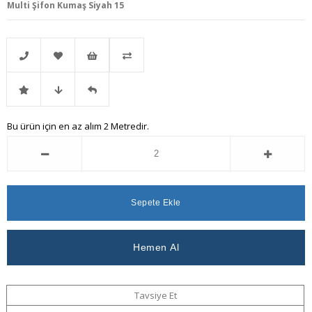
Multi Şifon Kumaş Siyah 15
Telefonla
Favorilere
İstek
Karşılaştır
İndirimli
Fiyat
Gelince
Bu ürün için en az alım 2 Metredir.
Sipariş
Ekle
Listeme
Ürün
Düşünce
Haber
Ekle
Haber
Ver
Ver
Tavsiye Et