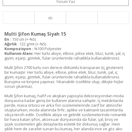
Yorum Yaz
(0)
Multi Şifon Kumaş Siyah 15
En :
150 cm (+-%5)
Ağırlık
: 122 g/mt (+-%5)
Kompozisyon :
%100 Polyester
Kullanım Alanı:
Her türlü abiye, elbise, pilise etek, bluz, tunik, şal, iç
giyim, eşarp, gömlek, fular ürünlerinde rahatlıkla kullanabilirsiniz.
Multi Şifon 2700 turlu son derece dökümlü transparan (iç gösteren)
bir kumaştır. Her türlü abiye, elbise, pilise etek, bluz, tunik, şal, iç
giyim, eşarp, gömlek, fular ürünlerinde rahatlıkla kullanabilirsiniz.
Buruşma ve kırışma yapmaz. Yıkanabilir özellikte olup, dikişte hiçbir
sorun çıkarmaz.
Multi Şifon kumaş, hafif ve akışkan yapısıyla dekorasyondan moda
dünyasına kadar geniş bir kullanım alanına sahiptir. İç mekânlarda
perde, masa örtüsü ve arka fon süslemelerinde zarif bir atmosfer
oluştururken, moda alanında fırfır, aplike ve katmanlı tasarımlarda
sıkça tercih edilir. Özellikle abiye ve gelinlik süslemelerinde romantik
bir hava katan şifon, aksesuar dünyasında da fular, şal, broş ve
çiçek süslemeleri gibi detaylarda estetik bir dokunuş sağlar. Hem
şıklık hem de zarafet sunan bu kumaş, her alanda ince ve göz alıcı