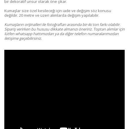
bir dekoratif unsur olarak öne çıkar.
Kumaşlar size özel kesileceği için iade ve değişim söz konusu
değildir. 20 metre ve üzeri alımlarda değişim yapılabilir.
Kumaşların orijinalleri ile fotoğrafları arasında bir-iki ton farkı olabilir.
Sipariş verirken bu hususu dikkate almanızı öneririz. Toptan alımlar için
lütfen whatsapp hattımızdan ya da diğer telefon numaralarımızdan
iletişime geçebilirsiniz.