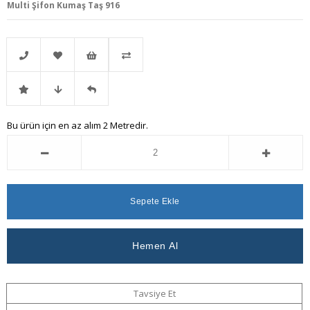
Multi Şifon Kumaş Taş 916
Telefonla
Favorilere
İstek
Karşılaştır
İndirimli
Fiyat
Gelince
Bu ürün için en az alım 2 Metredir.
Sipariş
Ekle
Listeme
Ürün
Düşünce
Haber
Ekle
Haber
Ver
Ver
Tavsiye Et