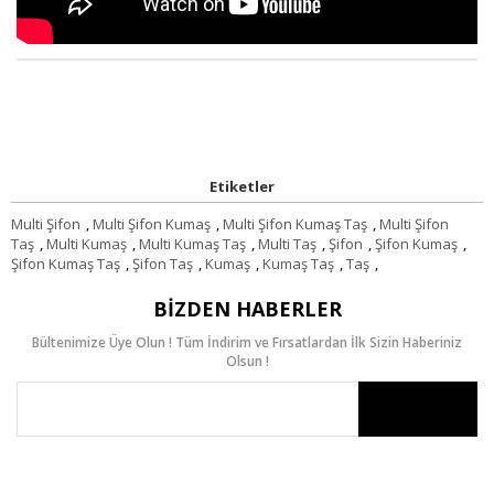
Etiketler
Multi Şifon
,
Multi Şifon Kumaş
,
Multi Şifon Kumaş Taş
,
Multi Şifon
Taş
,
Multi Kumaş
,
Multi Kumaş Taş
,
Multi Taş
,
Şifon
,
Şifon Kumaş
,
Şifon Kumaş Taş
,
Şifon Taş
,
Kumaş
,
Kumaş Taş
,
Taş
,
BIZDEN HABERLER
Bültenimize Üye Olun ! Tüm İndirim ve Fırsatlardan İlk Sizin Haberiniz
Olsun !