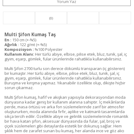
Yorum Yaz
(0)
Multi Şifon Kumaş Taş
En :
150 cm (+-%5)
Ağırlık
: 122 g/mt (+-%5)
Kompozisyon :
%100 Polyester
Kullanım Alanı:
Her türlü abiye, elbise, pilise etek, bluz, tunik, şal, iç
giyim, eşarp, gömlek, fular ürünlerinde rahatlıkla kullanabilirsiniz.
Multi Şifon 2700 turlu son derece dökümlü transparan (iç gösteren)
bir kumaştır. Her türlü abiye, elbise, pilise etek, bluz, tunik, şal, iç
giyim, eşarp, gömlek, fular ürünlerinde rahatlıkla kullanabilirsiniz.
Buruşma ve kırışma yapmaz. Yıkanabilir özellikte olup, dikişte hiçbir
sorun çıkarmaz.
Multi Şifon kumaş, hafif ve akışkan yapısıyla dekorasyondan moda
dünyasına kadar geniş bir kullanım alanına sahiptir. İç mekânlarda
perde, masa örtüsü ve arka fon süslemelerinde zarif bir atmosfer
oluştururken, moda alanında fırfır, aplike ve katmanlı tasarımlarda
sıkça tercih edilir. Özellikle abiye ve gelinlik süslemelerinde romantik
bir hava katan şifon, aksesuar dünyasında da fular, şal, broş ve
çiçek süslemeleri gibi detaylarda estetik bir dokunuş sağlar. Hem
şıklık hem de zarafet sunan bu kumaş, her alanda ince ve göz alıcı