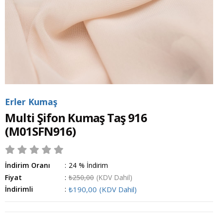
Erler Kumaş
Multi Şifon Kumaş Taş 916
(M01SFN916)
İndirim Oranı
:
24
%
İndirim
Fiyat
:
₺250,00
(KDV Dahil)
İndirimli
:
₺190,00
(KDV Dahil)