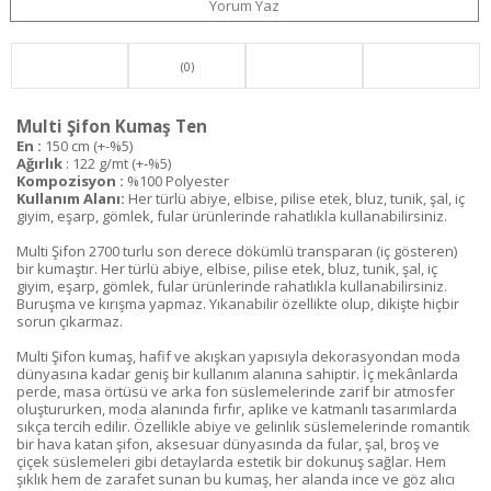
Yorum Yaz
(0)
Multi Şifon Kumaş Ten
En :
150 cm (+-%5)
Ağırlık
: 122 g/mt (+-%5)
Kompozisyon :
%100 Polyester
Kullanım Alanı:
Her türlü abiye, elbise, pilise etek, bluz, tunik, şal, iç
giyim, eşarp, gömlek, fular ürünlerinde rahatlıkla kullanabilirsiniz.
Multi Şifon 2700 turlu son derece dökümlü transparan (iç gösteren)
bir kumaştır. Her türlü abiye, elbise, pilise etek, bluz, tunik, şal, iç
giyim, eşarp, gömlek, fular ürünlerinde rahatlıkla kullanabilirsiniz.
Buruşma ve kırışma yapmaz. Yıkanabilir özellikte olup, dikişte hiçbir
sorun çıkarmaz.
Multi Şifon kumaş, hafif ve akışkan yapısıyla dekorasyondan moda
dünyasına kadar geniş bir kullanım alanına sahiptir. İç mekânlarda
perde, masa örtüsü ve arka fon süslemelerinde zarif bir atmosfer
oluştururken, moda alanında fırfır, aplike ve katmanlı tasarımlarda
sıkça tercih edilir. Özellikle abiye ve gelinlik süslemelerinde romantik
bir hava katan şifon, aksesuar dünyasında da fular, şal, broş ve
çiçek süslemeleri gibi detaylarda estetik bir dokunuş sağlar. Hem
şıklık hem de zarafet sunan bu kumaş, her alanda ince ve göz alıcı