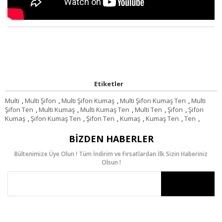
Etiketler
Multi
,
Multi Şifon
,
Multi Şifon Kumaş
,
Multi Şifon Kumaş Ten
,
Multi
Şifon Ten
,
Multi Kumaş
,
Multi Kumaş Ten
,
Multi Ten
,
Şifon
,
Şifon
Kumaş
,
Şifon Kumaş Ten
,
Şifon Ten
,
Kumaş
,
Kumaş Ten
,
Ten
,
BIZDEN HABERLER
Bültenimize Üye Olun ! Tüm İndirim ve Fırsatlardan İlk Sizin Haberiniz
Olsun !