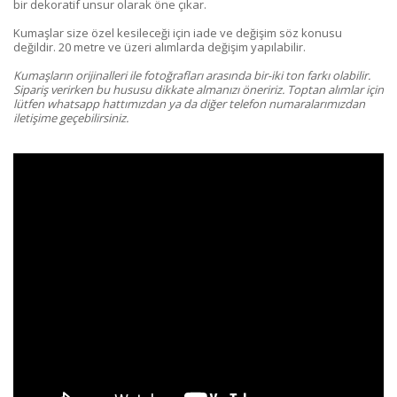
bir dekoratif unsur olarak öne çıkar.
Kumaşlar size özel kesileceği için iade ve değişim söz konusu
değildir. 20 metre ve üzeri alımlarda değişim yapılabilir.
Kumaşların orijinalleri ile fotoğrafları arasında bir-iki ton farkı olabilir.
Sipariş verirken bu hususu dikkate almanızı öneririz. Toptan alımlar için
lütfen whatsapp hattımızdan ya da diğer telefon numaralarımızdan
iletişime geçebilirsiniz.