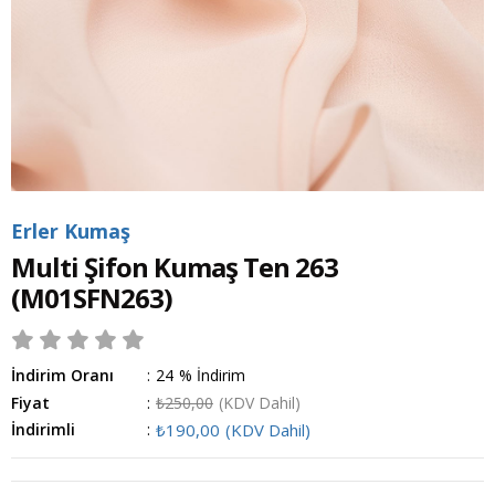
Erler Kumaş
Multi Şifon Kumaş Ten 263
(M01SFN263)
İndirim Oranı
:
24
%
İndirim
Fiyat
:
₺250,00
(KDV Dahil)
İndirimli
:
₺190,00
(KDV Dahil)