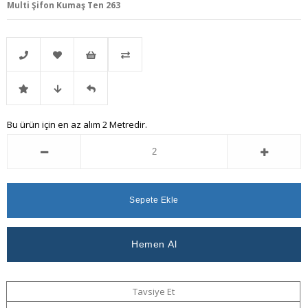
Multi Şifon Kumaş Ten 263
Telefonla
Favorilere
İstek
Karşılaştır
İndirimli
Fiyat
Gelince
Bu ürün için en az alım 2 Metredir.
Sipariş
Ekle
Listeme
Ürün
Düşünce
Haber
Ekle
Haber
Ver
Ver
Tavsiye Et