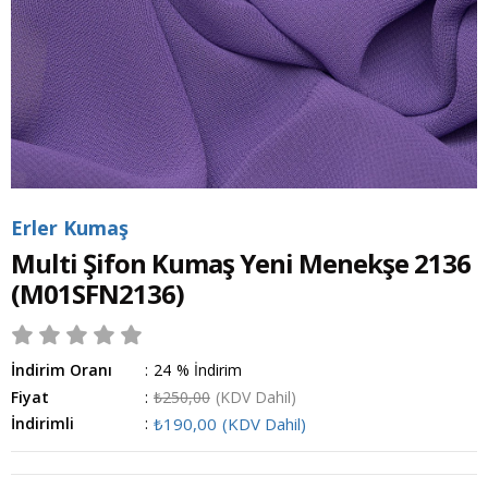
Erler Kumaş
Multi Şifon Kumaş Yeni Menekşe 2136
(M01SFN2136)
İndirim Oranı
:
24
%
İndirim
Fiyat
:
₺250,00
(KDV Dahil)
İndirimli
:
₺190,00
(KDV Dahil)