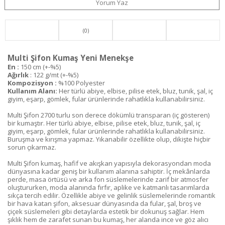
Yorum Yaz
(0)
Multi Şifon Kumaş Yeni Menekşe
En :
150 cm (+-%5)
Ağırlık
: 122 g/mt (+-%5)
Kompozisyon :
%100 Polyester
Kullanım Alanı:
Her türlü abiye, elbise, pilise etek, bluz, tunik, şal, iç
giyim, eşarp, gömlek, fular ürünlerinde rahatlıkla kullanabilirsiniz.
Multi Şifon 2700 turlu son derece dökümlü transparan (iç gösteren)
bir kumaştır. Her türlü abiye, elbise, pilise etek, bluz, tunik, şal, iç
giyim, eşarp, gömlek, fular ürünlerinde rahatlıkla kullanabilirsiniz.
Buruşma ve kırışma yapmaz. Yıkanabilir özellikte olup, dikişte hiçbir
sorun çıkarmaz.
Multi Şifon kumaş, hafif ve akışkan yapısıyla dekorasyondan moda
dünyasına kadar geniş bir kullanım alanına sahiptir. İç mekânlarda
perde, masa örtüsü ve arka fon süslemelerinde zarif bir atmosfer
oluştururken, moda alanında fırfır, aplike ve katmanlı tasarımlarda
sıkça tercih edilir. Özellikle abiye ve gelinlik süslemelerinde romantik
bir hava katan şifon, aksesuar dünyasında da fular, şal, broş ve
çiçek süslemeleri gibi detaylarda estetik bir dokunuş sağlar. Hem
şıklık hem de zarafet sunan bu kumaş, her alanda ince ve göz alıcı