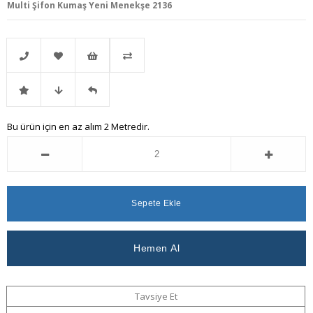
Multi Şifon Kumaş Yeni Menekşe 2136
Telefonla
Favorilere
İstek
Karşılaştır
İndirimli
Fiyat
Gelince
Bu ürün için en az alım 2 Metredir.
Sipariş
Ekle
Listeme
Ürün
Düşünce
Haber
Ekle
Haber
Ver
Ver
Tavsiye Et