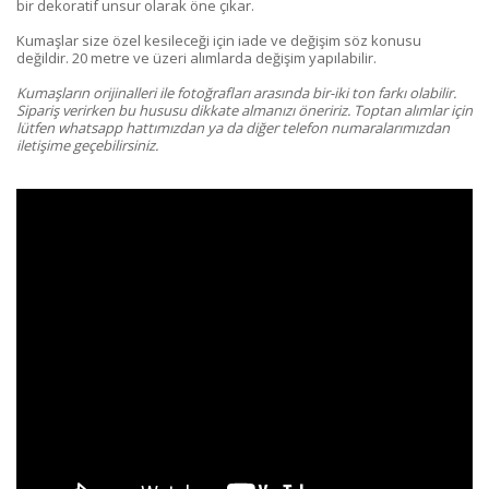
bir dekoratif unsur olarak öne çıkar.
Kumaşlar size özel kesileceği için iade ve değişim söz konusu
değildir. 20 metre ve üzeri alımlarda değişim yapılabilir.
Kumaşların orijinalleri ile fotoğrafları arasında bir-iki ton farkı olabilir.
Sipariş verirken bu hususu dikkate almanızı öneririz. Toptan alımlar için
lütfen whatsapp hattımızdan ya da diğer telefon numaralarımızdan
iletişime geçebilirsiniz.