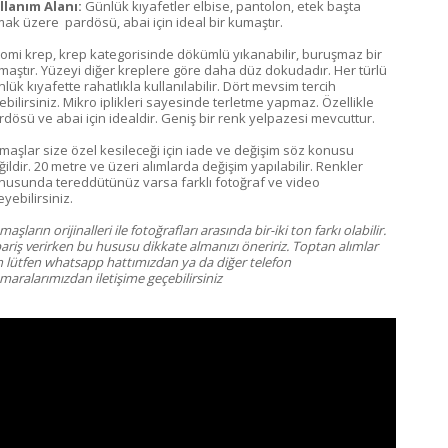
llanım Alanı:
Günlük kıyafetler elbise, pantolon, etek başta
mak üzere pardösü, abai için ideal bir kumaştır.
omi krep, krep kategorisinde dökümlü yıkanabilir, buruşmaz bir
maştır. Yüzeyi diğer kreplere göre daha düz dokudadır. Her türlü
lük kıyafette rahatlıkla kullanılabilir. Dört mevsim tercih
ebilirsiniz. Mikro iplikleri sayesinde terletme yapmaz. Özellikle
rdösü ve abai için idealdir. Geniş bir renk yelpazesi mevcuttur.
maşlar size özel kesileceği için iade ve değişim söz konusu
ildir. 20 metre ve üzeri alımlarda değişim yapılabilir. Renkler
nusunda tereddütünüz varsa farklı fotoğraf ve video
eyebilirsiniz.
aşların orijinalleri ile fotoğrafları arasında bir-iki ton farkı olabilir.
pariş verirken bu hususu dikkate almanızı öneririz. Toptan alımlar
in lütfen whatsapp hattımızdan ya da diğer telefon
maralarımızdan iletişime geçebilirsiniz