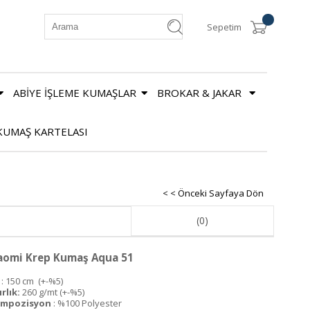
Sepetim
ABİYE İŞLEME KUMAŞLAR
BROKAR & JAKAR
KUMAŞ KARTELASI
< < Önceki Sayfaya Dön
(0)
aomi Krep Kumaş Aqua 51
n
: 150 cm (+-%5)
rlık:
260 g/mt (+-%5)
mpozisyon
: %100 Polyester