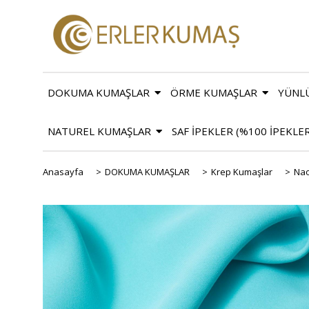
DOKUMA KUMAŞLAR
ÖRME KUMAŞLAR
YÜNL
NATUREL KUMAŞLAR
SAF İPEKLER (%100 İPEKLE
Anasayfa
>
DOKUMA KUMAŞLAR
>
Krep Kumaşlar
>
Nao