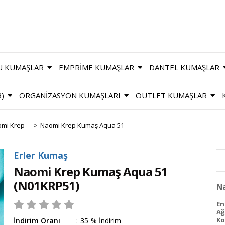
Ü KUMAŞLAR
EMPRİME KUMAŞLAR
DANTEL KUMAŞLAR
R)
ORGANİZASYON KUMAŞLARI
OUTLET KUMAŞLAR
mi Krep
>
Naomi Krep Kumaş Aqua 51
Erler Kumaş
Naomi Krep Kumaş Aqua 51
(N01KRP51)
N
E
Ağı
Ko
İndirim Oranı
:
35
%
İndirim