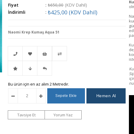
Ku
Fiyat
:
₺650,00
(KDV Dahil)
ol
₺425,00
(KDV Dahil)
İndirimli
:
Na
ku
gün
ed
Naomi Krep Kumaş Aqua 51
pa
Ku
değ
ko
ist
Kum
Telefonla
Favorilere
İstek
Karşılaştır
Si
iç
nu
İndirimli
Fiyat
Gelince
Bu ürün için en az alım 2 Metredir.
Sipariş
Ekle
Listeme
Ürün
Düşünce
Haber
Ekle
Haber
Ver
Tavsiye Et
Yorum Yaz
Ver