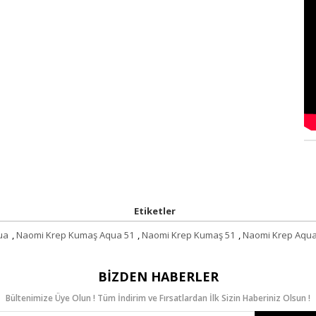
Etiketler
ua
,
Naomi Krep Kumaş Aqua 51
,
Naomi Krep Kumaş 51
,
Naomi Krep Aqu
BIZDEN HABERLER
Bültenimize Üye Olun ! Tüm İndirim ve Fırsatlardan İlk Sizin Haberiniz Olsun !