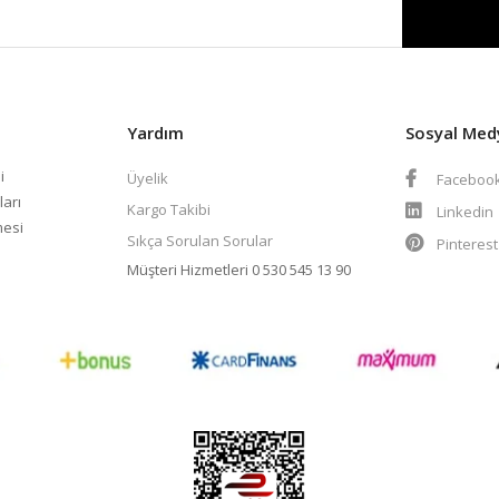
Yardım
Sosyal Med
i
Üyelik
Faceboo
ları
Kargo Takibi
Linkedin
mesi
Sıkça Sorulan Sorular
Pinteres
Müşteri Hizmetleri
0 530 545 13 90