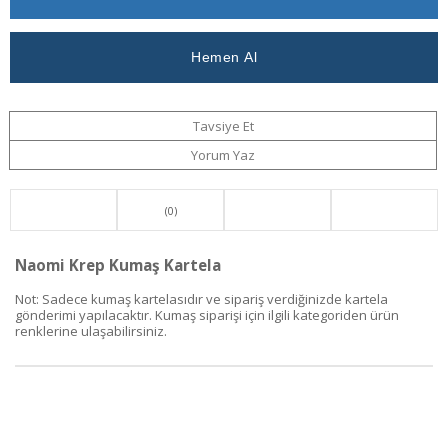
Haber
Ver
Ver
Tavsiye Et
Yorum Yaz
(0)
Naomi Krep Kumaş Kartela
Not: Sadece kumaş kartelasıdır ve sipariş verdiğinizde kartela
gönderimi yapılacaktır. Kumaş siparişi için ilgili kategoriden ürün
renklerine ulaşabilirsiniz.