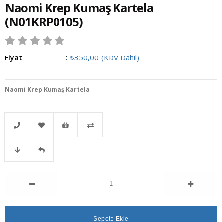
Naomi Krep Kumaş Kartela
(N01KRP0105)
₺350,00
(KDV Dahil)
Fiyat
:
Naomi Krep Kumaş Kartela
Telefonla
Favorilere
İstek
Karşılaştır
Fiyat
Gelince
Sipariş
Ekle
Listeme
Düşünce
Haber
Ekle