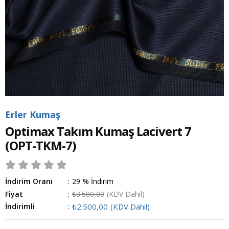
Erler Kumaş
Optimax Takım Kumaş Lacivert 7
(OPT-TKM-7)
İndirim Oranı
:
29
%
İndirim
Fiyat
:
₺3.500,00
(KDV Dahil)
İndirimli
:
₺2.500,00
(KDV Dahil)