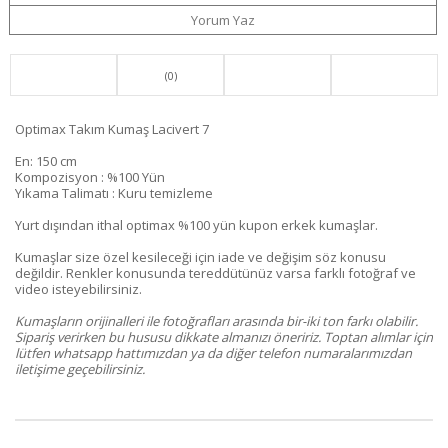
Yorum Yaz
(0)
Optimax Takım Kumaş Lacivert 7
En: 150 cm
Kompozisyon : %100 Yün
Yıkama Talimatı : Kuru temizleme
Yurt dışından ithal optimax %100 yün kupon erkek kumaşlar.
Kumaşlar size özel kesileceği için iade ve değişim söz konusu
değildir. Renkler konusunda tereddütünüz varsa farklı fotoğraf ve
video isteyebilirsiniz.
Kumaşların orijinalleri ile fotoğrafları arasında bir-iki ton farkı olabilir.
Sipariş verirken bu hususu dikkate almanızı öneririz. Toptan alımlar için
lütfen whatsapp hattımızdan ya da diğer telefon numaralarımızdan
iletişime geçebilirsiniz.