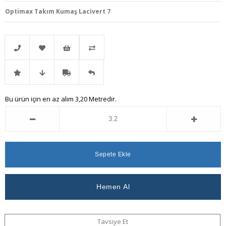
Optimax Takım Kumaş Lacivert 7
Telefonla
Favorilere
İstek
Karşılaştır
İndirimli
Fiyat
Kargo
Gelince
Bu ürün için en az alım 3,20 Metredir.
Sipariş
Ekle
Listeme
Ürün
Düşünce
Bedava
Haber
Ekle
Haber
Ver
Ver
Tavsiye Et