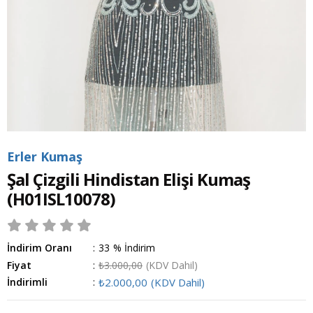
Erler Kumaş
Şal Çizgili Hindistan Elişi Kumaş
(H01ISL10078)
İndirim Oranı
:
33
%
İndirim
Fiyat
:
₺3.000,00
(KDV Dahil)
İndirimli
:
₺2.000,00
(KDV Dahil)