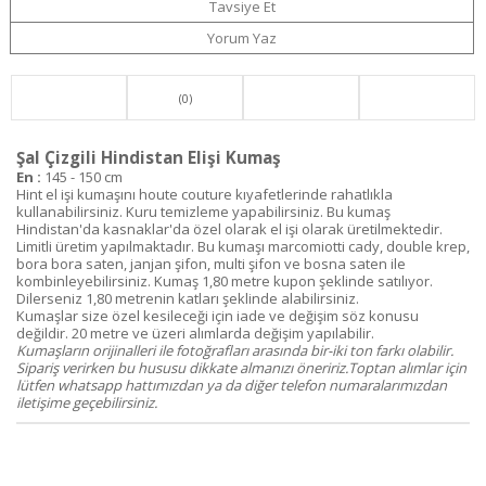
Tavsiye Et
Yorum Yaz
(0)
Şal Çizgili Hindistan Elişi Kumaş
En :
145 - 150 cm
Hint el işi kumaşını houte couture kıyafetlerinde rahatlıkla
kullanabilirsiniz. Kuru temizleme yapabilirsiniz. Bu kumaş
Hindistan'da kasnaklar'da özel olarak el işi olarak üretilmektedir.
Limitli üretim yapılmaktadır. Bu kumaşı marcomiotti cady, double krep,
bora bora saten, janjan şifon, multi şifon ve bosna saten ile
kombinleyebilirsiniz. Kumaş 1,80 metre kupon şeklinde satılıyor.
Dilerseniz 1,80 metrenin katları şeklinde alabilirsiniz.
Kumaşlar size özel kesileceği için iade ve değişim söz konusu
değildir. 20 metre ve üzeri alımlarda değişim yapılabilir.
Kumaşların orijinalleri ile fotoğrafları arasında bir-iki ton farkı olabilir.
Sipariş verirken bu hususu dikkate almanızı öneririz.Toptan alımlar için
lütfen whatsapp hattımızdan ya da diğer telefon numaralarımızdan
iletişime geçebilirsiniz.