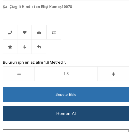
Şal Çizgili Hindistan Elişi Kumaş10078
Telefonla
Favorilere
İstek
Karşılaştır
İndirimli
Fiyat
Gelince
Bu ürün için en az alım 1.8 Metredir.
Sipariş
Ekle
Listeme
Ürün
Düşünce
Haber
Ekle
Haber
Ver
Ver