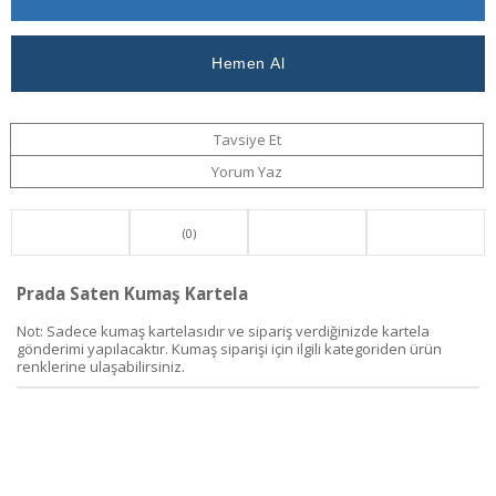
Haber
Ver
Ver
Tavsiye Et
Yorum Yaz
(0)
Prada Saten Kumaş Kartela
Not: Sadece kumaş kartelasıdır ve sipariş verdiğinizde kartela
gönderimi yapılacaktır. Kumaş siparişi için ilgili kategoriden ürün
renklerine ulaşabilirsiniz.