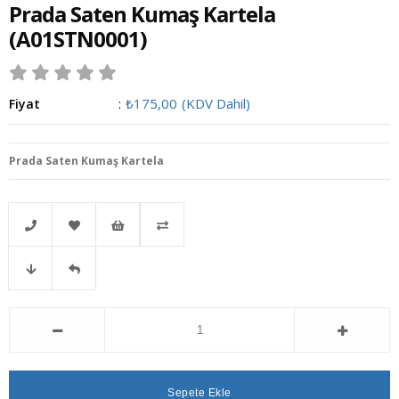
Prada Saten Kumaş Kartela
(A01STN0001)
₺175,00
(KDV Dahil)
Fiyat
:
Prada Saten Kumaş Kartela
Telefonla
Favorilere
İstek
Karşılaştır
Fiyat
Gelince
Sipariş
Ekle
Listeme
Düşünce
Haber
Ekle