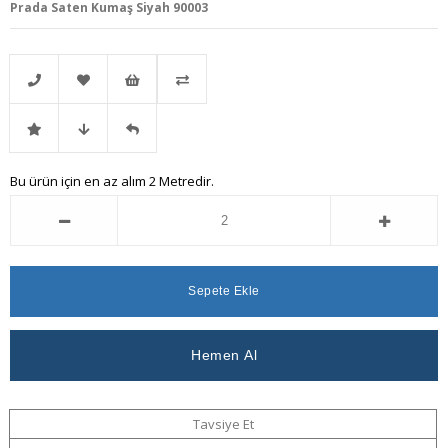
Prada Saten Kumaş Siyah 90003
Telefonla
Favorilere
İstek
Karşılaştır
İndirimli
Fiyat
Gelince
Bu ürün için en az alım 2 Metredir.
Sipariş
Ekle
Listeme
Ürün
Düşünce
Haber
Ekle
Haber
Ver
Ver
Tavsiye Et