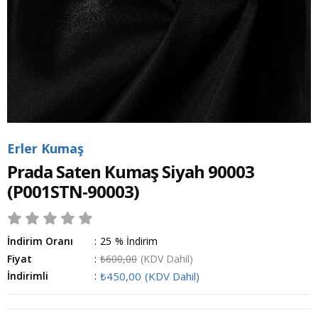
Erler Kumaş
Prada Saten Kumaş Siyah 90003
(P001STN-90003)
İndirim Oranı
:
25
%
İndirim
Fiyat
:
₺600,00
(KDV Dahil)
İndirimli
:
₺450,00
(KDV Dahil)