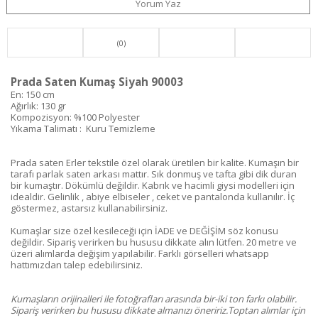
Yorum Yaz
(0)
Prada Saten Kumaş Siyah 90003
En: 150 cm
Ağırlık: 130 gr
Kompozisyon: %100 Polyester
Yıkama Talimatı : Kuru Temizleme
Prada saten Erler tekstile özel olarak üretilen bir kalite. Kumaşın bir
tarafı parlak saten arkası mattır. Sık donmuş ve tafta gibi dik duran
bir kumaştır. Dökümlü değildir. Kabrık ve hacimli giysi modelleri için
idealdir. Gelinlik , abiye elbiseler , ceket ve pantalonda kullanılır. İç
göstermez, astarsız kullanabilirsiniz.
Kumaşlar size özel kesileceği için İADE ve DEĞİŞİM söz konusu
değildir. Sipariş verirken bu hususu dikkate alın lütfen. 20 metre ve
üzeri alımlarda değişim yapılabilir. Farklı görselleri whatsapp
hattımızdan talep edebilirsiniz.
Kumaşların orijinalleri ile fotoğrafları arasında bir-iki ton farkı olabilir.
Sipariş verirken bu hususu dikkate almanızı öneririz.Toptan alımlar için