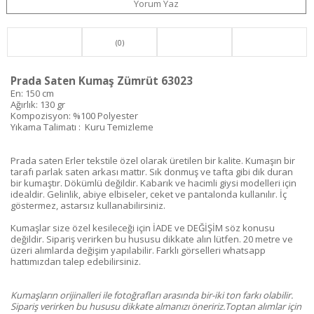
Yorum Yaz
(0)
Prada Saten Kumaş Zümrüt 63023
En: 150 cm
Ağırlık: 130 gr
Kompozisyon: %100 Polyester
Yıkama Talimatı : Kuru Temizleme
Prada saten Erler tekstile özel olarak üretilen bir kalite. Kumaşın bir
tarafı parlak saten arkası mattır. Sık donmuş ve tafta gibi dik duran
bir kumaştır. Dökümlü değildir. Kabarık ve hacimli giysi modelleri için
idealdir. Gelinlik, abiye elbiseler, ceket ve pantalonda kullanılır. İç
göstermez, astarsız kullanabilirsiniz.
Kumaşlar size özel kesileceği için İADE ve DEĞİŞİM söz konusu
değildir. Sipariş verirken bu hususu dikkate alın lütfen. 20 metre ve
üzeri alımlarda değişim yapılabilir. Farklı görselleri whatsapp
hattımızdan talep edebilirsiniz.
Kumaşların orijinalleri ile fotoğrafları arasında bir-iki ton farkı olabilir.
Sipariş verirken bu hususu dikkate almanızı öneririz.Toptan alımlar için