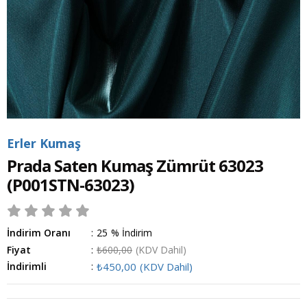
Erler Kumaş
Prada Saten Kumaş Zümrüt 63023
(P001STN-63023)
İndirim Oranı
:
25
%
İndirim
Fiyat
:
₺600,00
(KDV Dahil)
İndirimli
:
₺450,00
(KDV Dahil)