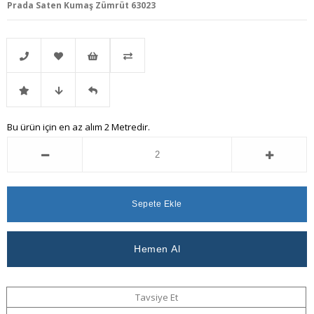
Prada Saten Kumaş Zümrüt 63023
Telefonla
Favorilere
İstek
Karşılaştır
İndirimli
Fiyat
Gelince
Bu ürün için en az alım 2 Metredir.
Sipariş
Ekle
Listeme
Ürün
Düşünce
Haber
Ekle
Haber
Ver
Ver
Tavsiye Et