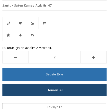
Şantuk Saten Kumaş Açık Gri 07
Telefonla
Favorilere
İstek
Karşılaştır
İndirimli
Fiyat
Gelince
Bu ürün için en az alım 2 Metredir.
Sipariş
Ekle
Listeme
Ürün
Düşünce
Haber
Ekle
Haber
Ver
Ver
Tavsiye Et