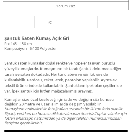
Yorum Yaz
(0)
Şantuk Saten Kumaş Açık Gri
En: 145 - 150 cm
Kompoziyon : %100 Polyester
Şantuk saten kumaşlar doğal renkte ve nopeler taşıyan pürüzlü
yüzeyli kumaşlardır. Kumaşımızın bir tarafı Şantuk dokumada diğer
tarafı ise saten dokudadır. Her türlü abiye ve günlük giyside
kullanılabilir. Pardösü, ceket, etek, pantolon yapılabilir. Ayrıca ev
tekstil ürünlerinde de kullanılabilir. Şantukların ipek olan çeşitleri de
var. İpek şantuk için lütfen mağazalarımızı arayınız.
Kumaşlar size özel kesileceği için iade ve değişim söz konusu
değildir. 20 metre ve üzeri alımlarda değişim yapılabilir.
Kumaşların orijinalleri ile fotoğrafları arasında bir-iki ton farkı olabilir.
Sipariş verirken bu hususu dikkate almanızı öneririz.Toptan alımlar için
lütfen whatsapp hattımızdan ya da diğer telefon numaralarımızdan
iletişime geçebilirsiniz.