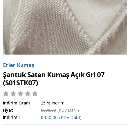
Erler Kumaş
Şantuk Saten Kumaş Açık Gri 07
(S01STK07)
İndirim Oranı
:
25
%
İndirim
Fiyat
:
₺600,00
(KDV Dahil)
İndirimli
:
₺450,00
(KDV Dahil)