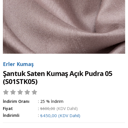
Erler Kumaş
Şantuk Saten Kumaş Açık Pudra 05
(S01STK05)
İndirim Oranı
:
25
%
İndirim
Fiyat
:
₺600,00
(KDV Dahil)
İndirimli
:
₺450,00
(KDV Dahil)