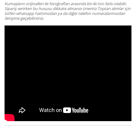
Kumaşların orijinalleri ile fotoğrafları arasında bir-iki ton farkı olabilir.
Sipariş verirken bu hususu dikkate almanızı öneririz.Toptan alımlar için
lütfen whatsapp hattımızdan ya da diğer telefon numaralarımızdan
iletişime geçebilirsiniz.