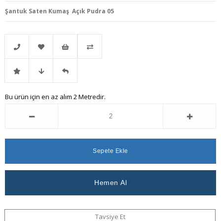
Şantuk Saten Kumaş Açık Pudra 05
Telefonla
Favorilere
İstek
Karşılaştır
İndirimli
Fiyat
Gelince
Bu ürün için en az alım 2 Metredir.
Sipariş
Ekle
Listeme
Ürün
Düşünce
Haber
Ekle
Haber
Ver
Ver
Tavsiye Et