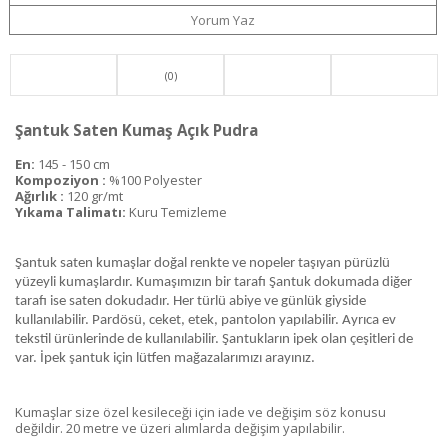
Yorum Yaz
(0)
Şantuk Saten Kumaş Açık Pudra
En:
145 - 150 cm
Kompoziyon :
%100 Polyester
Ağırlık :
120 gr/mt
Yıkama Talimatı:
Kuru Temizleme
Şantuk saten kumaşlar doğal renkte ve nopeler taşıyan pürüzlü
yüzeyli kumaşlardır. Kumaşımızın bir tarafı Şantuk dokumada diğer
tarafı ise saten dokudadır. Her türlü abiye ve günlük giyside
kullanılabilir. Pardösü, ceket, etek, pantolon yapılabilir. Ayrıca ev
tekstil ürünlerinde de kullanılabilir. Şantukların ipek olan çeşitleri de
var. İpek şantuk için lütfen mağazalarımızı arayınız.
Kumaşlar size özel kesileceği için iade ve değişim söz konusu
değildir. 20 metre ve üzeri alımlarda değişim yapılabilir.