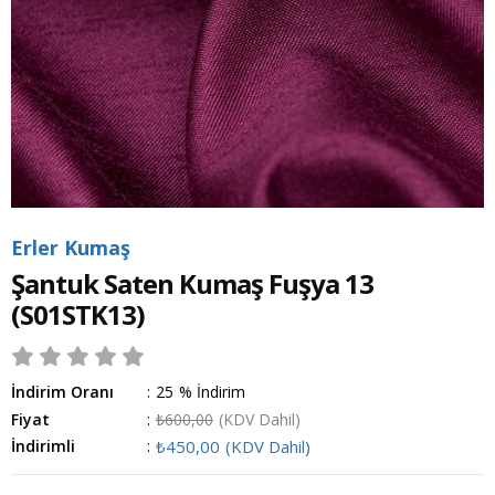
Erler Kumaş
Şantuk Saten Kumaş Fuşya 13
(S01STK13)
İndirim Oranı
:
25
%
İndirim
Fiyat
:
₺600,00
(KDV Dahil)
İndirimli
:
₺450,00
(KDV Dahil)