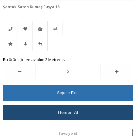
Şantuk Saten Kumaş Fuşya 13
Telefonla
Favorilere
İstek
Karşılaştır
İndirimli
Fiyat
Gelince
Bu ürün için en az alım 2 Metredir.
Sipariş
Ekle
Listeme
Ürün
Düşünce
Haber
Ekle
Haber
Ver
Ver
Tavsiye Et