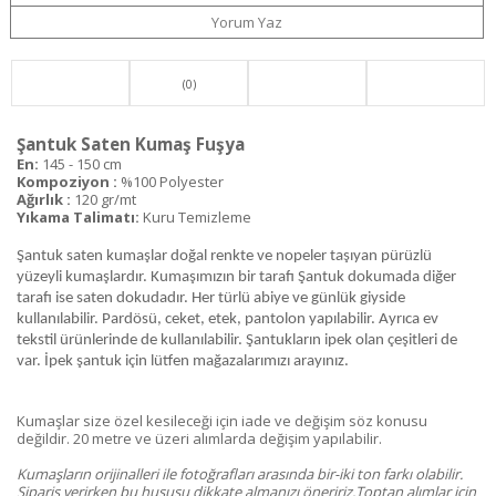
Yorum Yaz
(0)
Şantuk Saten Kumaş Fuşya
En:
145 - 150 cm
Kompoziyon :
%100 Polyester
Ağırlık :
120 gr/mt
Yıkama Talimatı:
Kuru Temizleme
Şantuk saten kumaşlar doğal renkte ve nopeler taşıyan pürüzlü
yüzeyli kumaşlardır. Kumaşımızın bir tarafı Şantuk dokumada diğer
tarafı ise saten dokudadır. Her türlü abiye ve günlük giyside
kullanılabilir. Pardösü, ceket, etek, pantolon yapılabilir. Ayrıca ev
tekstil ürünlerinde de kullanılabilir. Şantukların ipek olan çeşitleri de
var. İpek şantuk için lütfen mağazalarımızı arayınız.
Kumaşlar size özel kesileceği için iade ve değişim söz konusu
değildir. 20 metre ve üzeri alımlarda değişim yapılabilir.
Kumaşların orijinalleri ile fotoğrafları arasında bir-iki ton farkı olabilir.
Sipariş verirken bu hususu dikkate almanızı öneririz.Toptan alımlar için