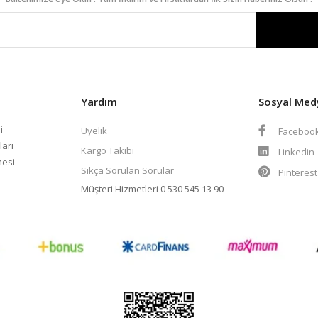
Yardım
Sosyal Med
i
Üyelik
Faceboo
ları
Kargo Takibi
Linkedin
mesi
Sıkça Sorulan Sorular
Pinteres
Müşteri Hizmetleri
0 530 545 13 90