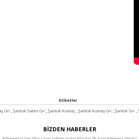
Etiketler
ş Gri
,
Şantuk Saten Gri
,
Şantuk Kumaş
,
Şantuk Kumaş Gri
,
Şantuk Gri
,
BIZDEN HABERLER
Bültenimize Üye Olun ! Tüm İndirim ve Fırsatlardan İlk Sizin Haberiniz Olsun !