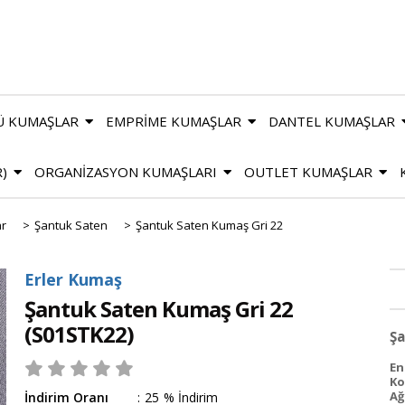
Ü KUMAŞLAR
EMPRİME KUMAŞLAR
DANTEL KUMAŞLAR
R)
ORGANİZASYON KUMAŞLARI
OUTLET KUMAŞLAR
ar
>
Şantuk Saten
>
Şantuk Saten Kumaş Gri 22
Erler Kumaş
Şantuk Saten Kumaş Gri 22
(S01STK22)
Şa
En
Ko
Ağı
İndirim Oranı
:
25
%
İndirim