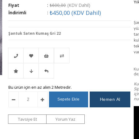
Yı
Fiyat
:
₺600,00
(KDV Dahil)
₺450,00
(KDV Dahil)
İndirimli
:
Şa
yü
Şantuk Saten Kumaş Gri 22
tar
kul
tek
var
Ku
Telefonla
Favorilere
İstek
Karşılaştır
değ
Kum
İndirimli
Fiyat
Gelince
Bu ürün için en az alım 2 Metredir.
Sipariş
Ekle
Listeme
Si
iç
num
Ürün
Düşünce
Haber
Ekle
Haber
Ver
Tavsiye Et
Yorum Yaz
Ver