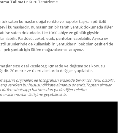
kama Talimatı:
Kuru Temizleme
ntuk saten kumaşlar doğal renkte ve nopeler taşıyan pürüzlü
zeyli kumaşlardır. Kumaşımızın bir tarafı Şantuk dokumada diğer
afı ise saten dokudadır. Her türlü abiye ve günlük giyside
lanılabilir. Pardösü, ceket, etek, pantolon yapılabilir. Ayrıca ev
stil ürünlerinde de kullanılabilir. Şantukların ipek olan çeşitleri de
. İpek şantuk için lütfen mağazalarımızı arayınız.
maşlar size özel kesileceği için iade ve değişim söz konusu
ildir. 20 metre ve üzeri alımlarda değişim yapılabilir.
aşların orijinalleri ile fotoğrafları arasında bir-iki ton farkı olabilir.
pariş verirken bu hususu dikkate almanızı öneririz.Toptan alımlar
in lütfen whatsapp hattımızdan ya da diğer telefon
aralarımızdan iletişime geçebilirsiniz.