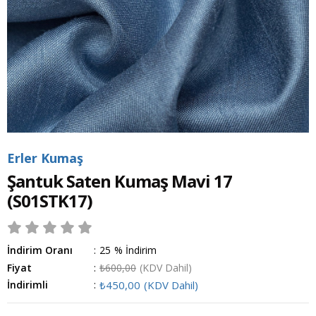
Erler Kumaş
Şantuk Saten Kumaş Mavi 17
(S01STK17)
İndirim Oranı
:
25
%
İndirim
Fiyat
:
₺600,00
(KDV Dahil)
İndirimli
:
₺450,00
(KDV Dahil)