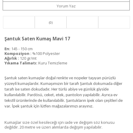
Yorum Yaz
(0)
Şantuk Saten Kumaş Mavi 17
En:
145 - 150 cm
Kompoziyon :
%100 Polyester
Ağırlık :
120 gr/mt
Yıkama Talimatı:
Kuru Temizleme
Şantuk saten kumaşlar doğal renkte ve nopeler taşıyan pürüzlü
yüzeyli kumaşlardır. Kumaşımızın bir tarafı Şantuk dokumada diğer
tarafı ise saten dokudadır. Her türlü abiye ve günlük giyside
kullanılabilir. Pardösü, ceket, etek, pantolon yapılabilir. Ayrıca ev
tekstil ürünlerinde de kullanılabilir. Şantukların ipek olan çeşitleri de
var. İpek şantuk için lütfen mağazalarımızı arayınız.
Kumaşlar size özel kesileceği için iade ve değişim söz konusu
değildir. 20 metre ve üzeri alımlarda değişim yapılabilir.