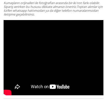
Kumaşların orijinalleri ile fotoğrafları arasında bir-iki ton farkı olabilir.
Sipariş verirken bu hususu dikkate almanızı öneririz.Toptan alımlar için
lütfen whatsapp hattımızdan ya da diğer telefon numaralarımızdan
iletişime geçebilirsiniz.