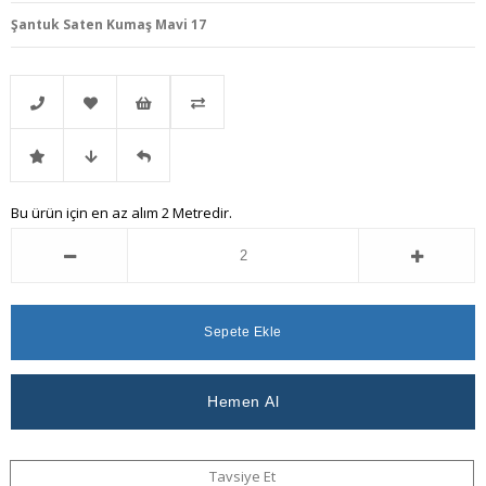
Şantuk Saten Kumaş Mavi 17
Telefonla
Favorilere
İstek
Karşılaştır
İndirimli
Fiyat
Gelince
Bu ürün için en az alım 2 Metredir.
Sipariş
Ekle
Listeme
Ürün
Düşünce
Haber
Ekle
Haber
Ver
Ver
Tavsiye Et