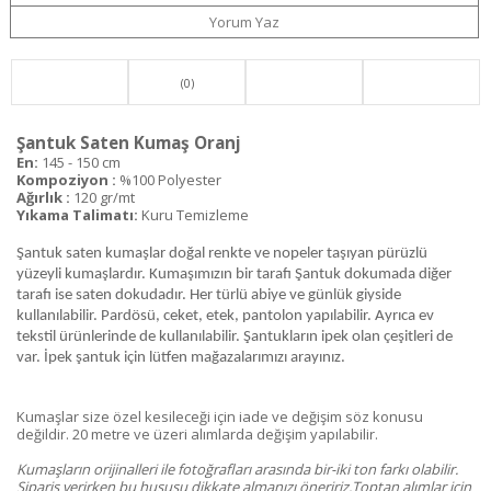
Yorum Yaz
(0)
Şantuk Saten Kumaş Oranj
En:
145 - 150 cm
Kompoziyon :
%100 Polyester
Ağırlık :
120 gr/mt
Yıkama Talimatı:
Kuru Temizleme
Şantuk saten kumaşlar doğal renkte ve nopeler taşıyan pürüzlü
yüzeyli kumaşlardır. Kumaşımızın bir tarafı Şantuk dokumada diğer
tarafı ise saten dokudadır. Her türlü abiye ve günlük giyside
kullanılabilir. Pardösü, ceket, etek, pantolon yapılabilir. Ayrıca ev
tekstil ürünlerinde de kullanılabilir. Şantukların ipek olan çeşitleri de
var. İpek şantuk için lütfen mağazalarımızı arayınız.
Kumaşlar size özel kesileceği için iade ve değişim söz konusu
değildir. 20 metre ve üzeri alımlarda değişim yapılabilir.
Kumaşların orijinalleri ile fotoğrafları arasında bir-iki ton farkı olabilir.
Sipariş verirken bu hususu dikkate almanızı öneririz.Toptan alımlar için