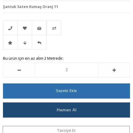
Şantuk Saten Kumaş Oranj 11
Telefonla
Favorilere
İstek
Karşılaştır
İndirimli
Fiyat
Gelince
Bu ürün için en az alım 2 Metredir.
Sipariş
Ekle
Listeme
Ürün
Düşünce
Haber
Ekle
Haber
Ver
Ver
Tavsiye Et