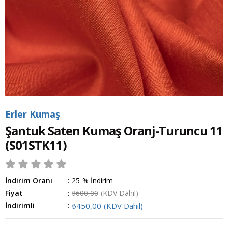
Erler Kumaş
Şantuk Saten Kumaş Oranj-Turuncu 11
(S01STK11)
İndirim Oranı
:
25
%
İndirim
Fiyat
:
₺600,00
(KDV Dahil)
İndirimli
:
₺450,00
(KDV Dahil)