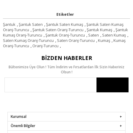
Etiketler
Şantuk
,
Şantuk Saten
,
Şantuk Saten Kumaş
,
Şantuk Saten Kumaş
Oranj-Turuncu
,
Şantuk Saten Oranj-Turuncu
,
Şantuk Kumaş
,
Şantuk
Kumaş Oranj-Turuncu
,
Şantuk Oranj-Turuncu
,
Saten
,
Saten Kumaş
,
Saten Kumaş Oranj-Turuncu
,
Saten Oranj-Turuncu
,
Kumaş
,
Kumaş
Oranj-Turuncu
,
Oranj-Turuncu
,
BIZDEN HABERLER
Bültenimize Üye Olun ! Tüm İndirim ve Fırsatlardan İlk Sizin Haberiniz
Olsun !
Kurumsal
Önemli Bilgiler